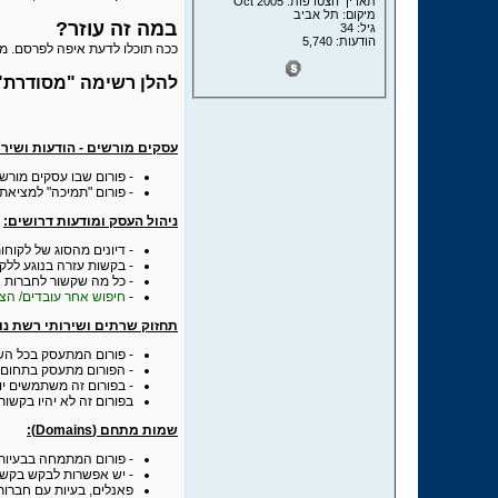
תאריך הצטרפות: Oct 2005
מיקום: תל אביב
במה זה עוזר?
גיל: 34
הודעות: 5,740
ככה תוכלו לדעת איפה לפרסם. מ
להלן רשימה "מסודרת" 
עסקים מורשים - הודעות ושירו
- פורום שבו עסקים מורשי
- פורום "תמיכה" למציאת
ניהול העסק ומודעות דרושים:
- דיונים מהסוג של לקוחות
- בקשות עזרה בנוגע ללקו
- כל מה שקשור לחברות אי
-
חיפוש אחר עובדים/ הצ
תחזוק שרתים ושירותי רשת נו
- פורום המתעסק בכל הש
- הפורום מתעסק בתחום ש
- בפורום זה משתמשים יוכ
בפורום זה לא יהיו בקשו
שמות מתחם (Domains):
- פורום המתמחה בבעיו
- יש אפשרות לבקש בקשות
פאנלים, בעיות עם חברות ד