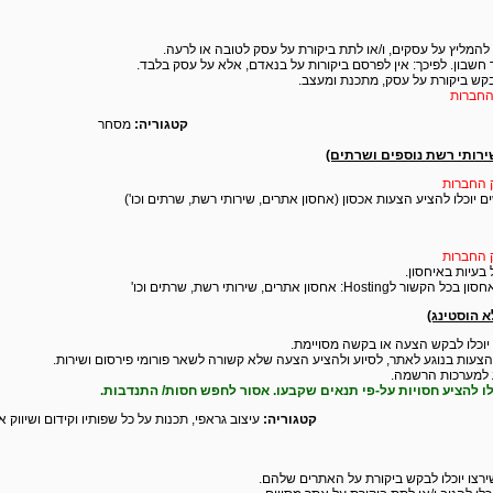
 להמליץ על עסקים, ו/או לתת ביקורת על עסק לטובה או לרעה.
ר חשבון. לפיכך: אין לפרסם ביקורות על בנאדם, אלא על עסק בלבד.
בקש ביקורת על עסק, מתכנת ומעצב.
החברות
קטגוריה:
מסחר
ירותי רשת נוספים ושרתים)
ק החברות
ם יוכלו להציע הצעות אכסון (אחסון אתרים, שירותי רשת, שרתים וכו')
ק החברות
 בעיות באיחסון.
 אחסון אתרים, שירותי רשת, שרתים וכו'
א הוסטינג)
יוכלו לבקש הצעה או בקשה מסויימת.
 הצעות בנוגע לאתר, לסיוע ולהציע הצעה שלא קשורה לשאר פורומי פירסום ושירות.
יע למערכות הרשמה.
לו להציע חסויות על-פי תנאים שקבעו. אסור לחפש חסות/ התנדבות.
קטגוריה:
עיצוב גראפי, תכנות על כל שפותיו וקידום ושיווק 
רצו יוכלו לבקש ביקורת על האתרים שלהם.