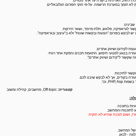
לו להגיב ו/או לתת ביקורת על אתר מסויים.
ס) לא תומך במערכת הרשמה. על-פי חוקי הפורום הגלובאליים.
שבינינו.
ור לגראפיקה, פלאש, תלת-מיימד, ושאר הירקות.
יש לבקש בפורום "הצעות ובקשות שונות" ולא ב"עיצוב ובגראפיקה".
עצות לקידום ושיווק אתרים.
עזרה בנוגע למנועי חיפוש, התאמת תכנים והפקת אתר רווחי.
 שקשור ל"קידום ושיווק אתרים".
קשור לתיכנות.
עזרה בקודים, אך לא לבקש שיבנו לכם.
PHP,, וכו'.
קטגוריה:
Off-topic, מחשבים, קהילה ומשוב
לה:
יות בתוכנה.
ע לתוכנות והמחשב.
ז, ושום תוכנה שהיא לא חוקית.
 של המחשב.
ווה - לכאן.