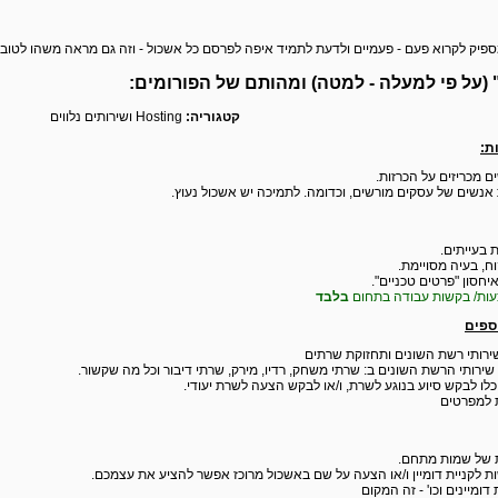
ספיק לקרוא פעם - פעמיים ולדעת לתמיד איפה לפרסם כל אשכול - וזה גם מראה משהו לטוב
(על פי למעלה - למטה) ומהותם של הפורומים:
קטגוריה:
Hosting ושירותים נלווים
ת:
ם מכריזים על הכרזות.
 אנשים של עסקים מורשים, וכדומה. לתמיכה יש אשכול נעוץ.
 בעייתים.
ח, בעיה מסויימת.
חסון "פרטים טכניים".
עות/ בקשות עבודה בתחום
בלבד
ספים
ירותי רשת השונים ותחזוקת שרתים
ירותי הרשת השונים ב: שרתי משחק, רדיו, מירק, שרתי דיבור וכל מה שקשור.
לו לבקש סיוע בנוגע לשרת, ו/או לבקש הצעה לשרת יעודי.
ת למפרטים
ת של שמות מתחם.
 לקניית דומיין ו/או הצעה על שם באשכול מרוכז אפשר להציע את עצמכם.
ומיינים וכו' - זה המקום