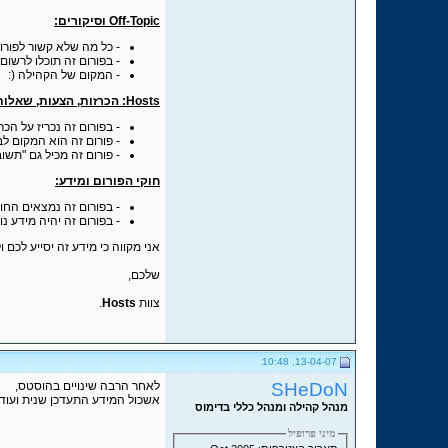
Off-Topic וסיקורים:
- כל מה שלא קשור לפורו
- בפורום זה תוכלו לרשום
- המקום של הקהילה (:
Hosts: הכרזות, הצעות, שאלות ומשוב:
- בפורום זה נכריז על הכ
- פורום זה הוא המקום לב
- פורום זה מכיל גם "תש
חוקי הפורום ומידע:
- בפורום זה נמצאים הח
- בפורום זה יהיה מידע נוסף וחשוב על Hosts. כגון: הסבר על הדרגות
אני מקווה כי מידע זה יסייע לכם ול
שלכם,
צוות
Hosts
.
13-04-07, 10:48
SHeDoN
לאחר הרבה שינויים בהוסטס,
אשכול המידע התעדכן שנית ועודכן 
מנהל קהילה ומנהל כללי בדימוס
מיני פרופיל