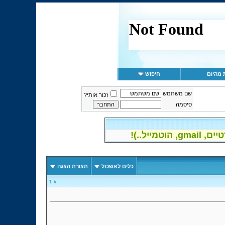
 מהיום
חיפוש
שם משתמש
זכור אותי?
סיסמה
יל..)!
כלים לאשכול
תצורת הצגה
# 1