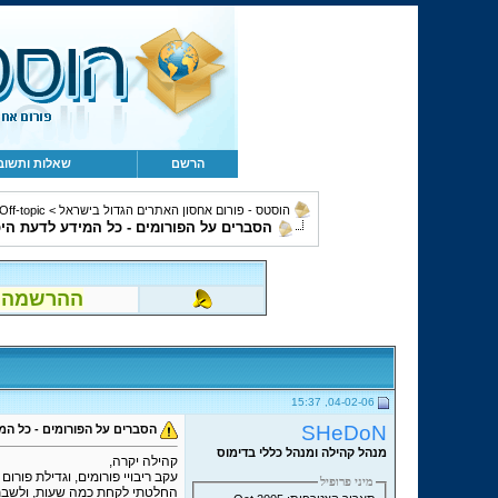
הרשם
שאלות ותשוב
הוסטס - פורום אחסון האתרים הגדול בישראל
>
Off-topic, מחשבים, קהילה ומשו
הסברים על הפורומים - כל המידע לדעת הי
ההרשמה לפור
04-02-06, 15:37
SHeDoN
הסברים על הפורומים - כל המ
מנהל קהילה ומנהל כללי בדימוס
קהילה יקרה,
עקב ריבויי פורומים, וגדילת פורו
מיני פרופיל
החלטתי לקחת כמה שעות, ולשבת ו