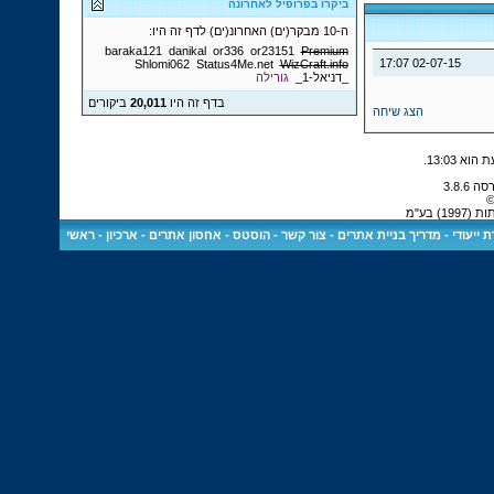
ביקרו בפרופיל לאחרונה
ה-10 מבקר(ים) האחרונ(ים) לדף זה היו:
baraka121
danikal
or336
or23151
Premium
17:07
02-07-15
Shlomi062
Status4Me.net
WizCraft.info
_דניאל-1_
גורילה
בדף זה היו
20,011
ביקורים
הצג שיחה
.
13:03
©
 בע"מ
 ייעודי
-
מדריך בניית אתרים
-
צור קשר
-
הוסטס - אחסון אתרים
-
ארכיון
-
ראשי