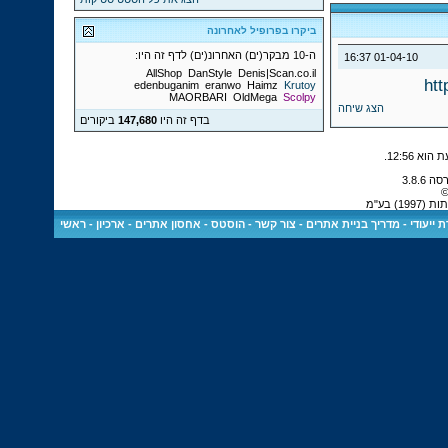
ביקרו בפרופיל לאחרונה
ה-10 מבקר(ים) האחרונ(ים) לדף זה היו:
16:37
01-04-10
AllShop
DanStyle
Denis|Scan.co.il
htt
edenbuganim
eranwo
Haimz
Krutoy
MAORBARI
OldMega
Scolpy
הצג שיחה
בדף זה היו
147,680
ביקורים
.
12:56
©
) בע"מ
 ייעודי
-
מדריך בניית אתרים
-
צור קשר
-
הוסטס - אחסון אתרים
-
ארכיון
-
ראשי