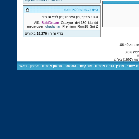
ביקרו בפרופיל לאחרונה
ה-10 מבקר(ים) האחרונ(ים) לדף זה היו:
Alf1
BuildDream
Crazyer
dvir130
idandd
mega-user
ohadamar
Premium
Roni18
SnirZ
בדף זה היו
19,270
ביקורים
.
06:49
©
 בע"מ
 ייעודי
-
מדריך בניית אתרים
-
צור קשר
-
הוסטס - אחסון אתרים
-
ארכיון
-
ראשי