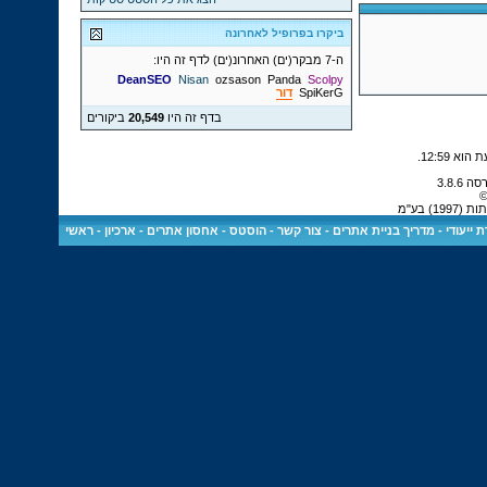
ביקרו בפרופיל לאחרונה
ה-7 מבקר(ים) האחרונ(ים) לדף זה היו:
DeanSEO
Nisan
ozsason
Panda
Scolpy
SpiKerG
דור
בדף זה היו
20,549
ביקורים
.
12:59
©
) בע"מ
 ייעודי
-
מדריך בניית אתרים
-
צור קשר
-
הוסטס - אחסון אתרים
-
ארכיון
-
ראשי