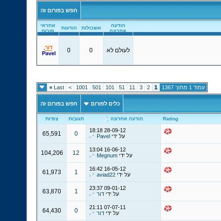
חפש בפורום זה
הודעה
אחראי
אשכולות
הודעות
אחרונה
פורום
דור
,
לעולם לא
0
0
Pavel
עמוד 1 מתוך 1367
1
2
3
11
51
101
501
1001
>
Last
»
כלים לפורום
חפש בפורום זה
Rating
הודעה אחרונה
תגובות
צפיות
18:18
28-09-12
65,591
0
על ידי
Pavel
13:04
16-06-12
104,206
12
על ידי
Megnum
16:42
16-05-12
61,973
1
על ידי
aviad22
23:37
09-01-12
63,870
1
על ידי
דור
21:11
07-07-11
64,430
0
על ידי
דור