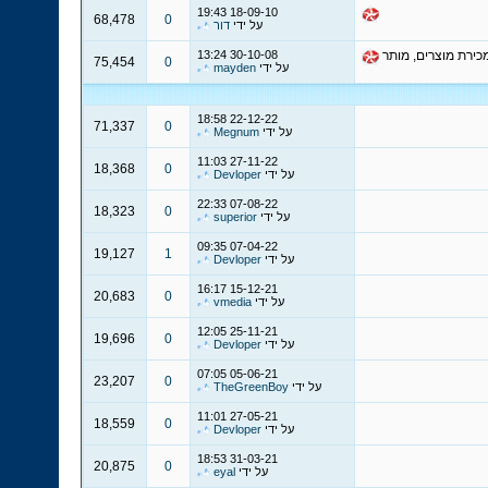
19:43
18-09-10
68,478
0
על ידי
דור
13:24
30-10-08
75,454
0
על ידי
mayden
18:58
22-12-22
71,337
0
על ידי
Megnum
11:03
27-11-22
18,368
0
על ידי
Devloper
22:33
07-08-22
18,323
0
על ידי
superior
09:35
07-04-22
19,127
1
על ידי
Devloper
16:17
15-12-21
20,683
0
על ידי
vmedia
12:05
25-11-21
19,696
0
על ידי
Devloper
07:05
05-06-21
23,207
0
על ידי
TheGreenBoy
11:01
27-05-21
18,559
0
על ידי
Devloper
18:53
31-03-21
20,875
0
על ידי
eyal