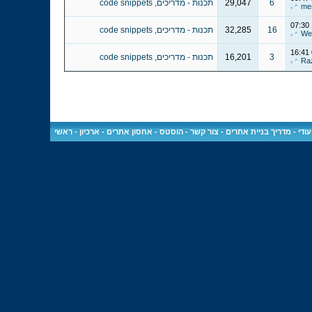
6
29,047
תכנות - מדריכים, code snippets
me
07:30
16
32,285
תכנות - מדריכים, code snippets
We
16:41
3
16,201
תכנות - מדריכים, code snippets
Ra
ודי
-
מדריך בניית אתרים
-
צור קשר
-
הוסטס - אחסון אתרים
-
ארכיון
-
ראשי