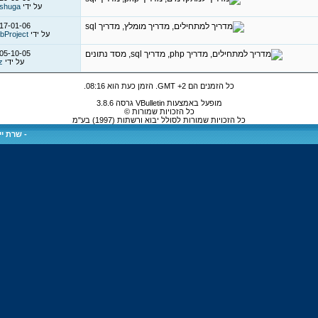
על ידי
shuga
17-01-06
על ידי
bProject
05-10-05
על ידי
z
כל הזמנים הם GMT +2. הזמן כעת הוא
08:16
.
מופעל באמצעות VBulletin גרסה 3.8.6
כל הזכויות שמורות ©
כל הזכויות שמורות לסולל יבוא ורשתות (1997) בע"מ
-
שרת ייע