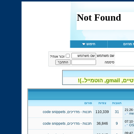
 מהיום
חיפוש
שם משתמש
זכור אותי?
סיסמה
יל..)!
תגובות
צפיות
פורום
21:26
31
110,339
תכנות - מדריכים, code snippets
me
07:10
9
36,846
תכנות - מדריכים, code snippets
OS
09:47