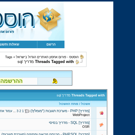
הרשם
שאלות ותשוב
הוסטס - פורום אחסון האתרים הגדול בישראל
>
Tags
Threads Tagged with
מדריך sql
ההרשמה לפור
Threads Tagged with
מדריך sql
אשכול / פותח האשכול
[מדריך] PHP - מערכת תגובות (*מומלץ!)
‏
(
1
2
3
...
עמוד אחר
WebProject
[מדריך] SQL - מדריך בסיסי
OSR
[מדריך] PHP,SQL - הכנסה קריאה ומחיקה (מערכת תגובות)