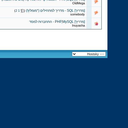
OldMega
[מדריך] SQL - מדריך למתחילים (*מומלץ!)
‏
)
2
1
(
somebody
[מדריך] PHP,MySQL - התחברות למסד
Inuyasha