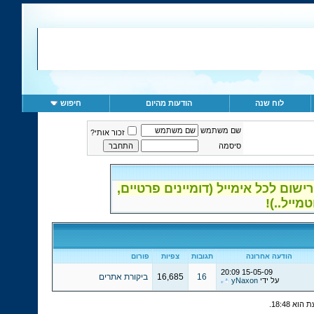
לוח שנה
הודעות מהיום
חיפוש
שם משתמש
זכור אותי?
סיסמה
ום לכל אימייל (דומיינים פרטיים,
הודעה אחרונה
תגובות
צפיות
פורום
20:09
15-05-09
16
16,685
ביקורת אתרים
על ידי
yNaxon
.
18:48