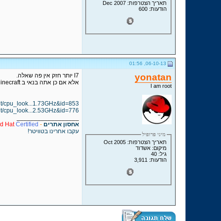
תאריך הצטרפות: Dec 2007
הודעות: 600
06-10-13, 01:56
yonatan
I7 יותר חזק אין פה שאלה.
אלא אם כן אתה בנאי ב Minecraft ... אז רק ליבה אחת בשימוש ואז התדר קובע
I am root
t/cpu_look...1.73GHz&id=853
t/cpu_look...2.53GHz&id=776
__________________
אחסון אתרים
-
Certified
d Hat
עקבו אחרינו בטוויטר!
מיני פרופיל
תאריך הצטרפות: Oct 2005
מיקום: אשדוד
גיל: 40
הודעות: 3,911