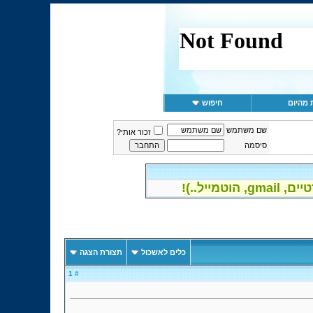
 מהיום
חיפוש
שם משתמש
זכור אותי?
סיסמה
יל..)!
כלים לאשכול
תצורת הצגה
# 1