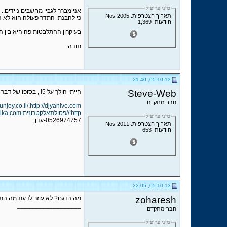
מיני פרופיל
אני מברר לגביי מחשבים ניידים.. רציתי לדע
תאריך הצטרפות: Nov 2005
כי להבנתי התדר פעולה הוא לא הק
הודעות: 1,369
בעיקרון ההתלבטות פה היא בין ה
תודה
05-10-13, 21:40
Steve-Web
הייתי הולך על I5 , בסופו של דבר הרבה מחקרים באינטרנט מצביעים על הפרשים דיי נמוכים I7 VS I5 (תלוי כמובן בדגמים) ואם יש לך כזה הפרש בתדר בוודאי שהייתי בוחר מ I5 .
__________________
חבר מתקדם
funjoy.co.il/
,
http://djyanivo.com
http://פסולתאלקטרונית.com/
mika.com/
מיני פרופיל
0526974757-עדן.
תאריך הצטרפות: Nov 2011
הודעות: 653
05-10-13, 22:05
zoharesh
מה הדגם? לא עוזר לדעת מה התדר
__________________
חבר מתקדם
מיני פרופיל