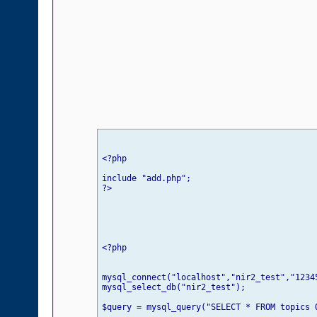
<?php

include "add.php";

?>
<?php 

mysql_connect("localhost","nir2_test","12345
mysql_select_db("nir2_test"); 

$query = mysql_query("SELECT * FROM topics O