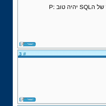
וד של ה
# 3