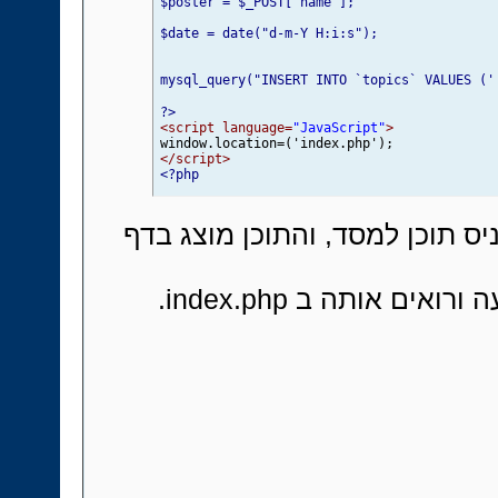
$poster = $_POST["name"]; 

$date = date("d-m-Y H:i:s");

mysql_query("INSERT INTO `topics` VALUES ('','$t
?>
<script language=
"JavaScript"
>
</script>
<?php 

} 

?>
ס תוכן למסד, והתוכן מוצג בדף
<html dir=
"rtl"
>
<form action=
"index.php"
 method=
"post"
>
<input type=
"hidden"
 name=
"posted"
 value=
"1
כותרת: 
<input type=
"text"
 name=
"title"
>
<Br /
הודעה ורואים אותה ב
השולח:  
<input type=
"text"
 name=
"name"
>
<Br 
תוכן: 
<br />
<textarea cols=50 rows=10 name=
"text"
>
</tex
<input type=
"submit"
 name=
"submit"
 value=
</form>