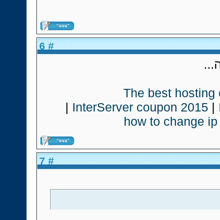
# 6
 זה
The best hosting
|
InterServer coupon 2015
|
how to change ip
# 7