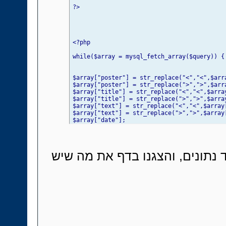
?>
<?php 

while($array = mysql_fetch_array($query)) { 
$array["poster"] = str_replace("<","<",$arra
$array["poster"] = str_replace(">",">",$arra
$array["title"] = str_replace("<","<",$array
$array["title"] = str_replace(">",">",$array
$array["text"] = str_replace("<","<",$array[
$array["text"] = str_replace(">",">",$array[
$array["date"];

$array["id"];

 נתונים, והצגנו בדף את מה שיש
echo "<br><table align='center' border='1' 
    <tr>

    </tr>

    <tr>

      <td width='330' height='65'><p align=
אפשרויות ניהול   : <br> <a href='remove.php?id=".$array["id"]."'>מחק </a> | <a href='remove2.php'> מחק הכל </a><br></td></tr>  </table>
