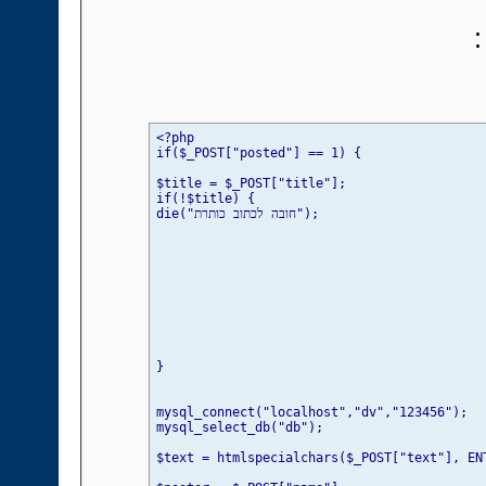
  </center>"; 

} 

?>
<?php 

<?php 

mysql_close(); 

if($_POST["posted"] == 1) { 

?>
$title = $_POST["title"]; 

if(!$title) { 

die("חובה לכתוב כותרת"); 

} 

mysql_connect("localhost","dv","123456"); 

mysql_select_db("db"); 

$text = htmlspecialchars($_POST["text"], ENT