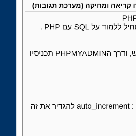
ו להתחיל ללמוד על
אוקיי צרו מסד נתונים חדש, ודרך הPHPMYADMIN תכניסיו
שדה : id סוג : int תוספות : auto_increment להגדיר את זה