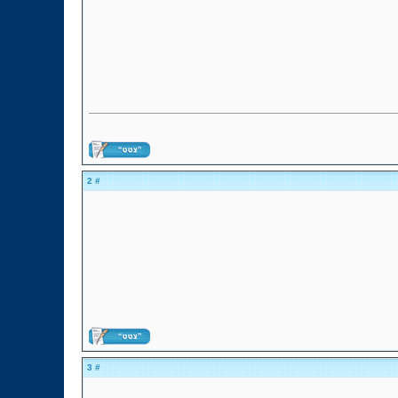
# 2
# 3