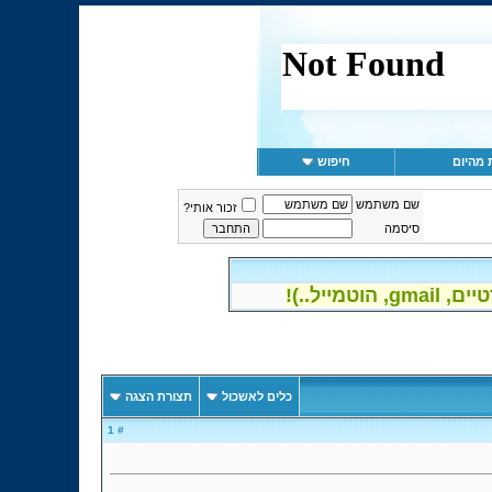
 מהיום
חיפוש
שם משתמש
זכור אותי?
סיסמה
יל..)!
כלים לאשכול
תצורת הצגה
# 1