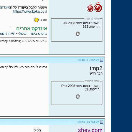
אשמח לקבל ביקורת על ה
אינדקס
https://www.koka.co.il
מיני פרופיל
תודה
תאריך הצטרפות: Jul 2008
__________________
הודעות: 383
אינדקס אתרים
כרטיס ביקור דיגיטלי
•
תיירות ונופ
ted by EBSites; 10-06-25 at
17:32
19-02-26, 18:40
tmp2
נראה לי הפורום כאן לא כל כך פעי
חבר חדש
מיני פרופיל
תאריך הצטרפות: Dec 2005
הודעות: 32
07-03-26, 19:51
shev.com
ציטוט: