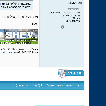
עסק רשום [
?
]
נכתב במקור על ידי
tmp2
נראה לי הפורום כאן לא כל כ
מיני פרופיל
תאריך הצטרפות: Oct 2005
מיקום: תל-אביב
פחות פעיל, זה נכון, אבל עדיין חי,
גיל: 57
__________________
הודעות: 1,495
-אלון
סולל יבוא ורשתות (1997) בע"מ מפעילת שב.קום - שירותי אחסון אתרים מאובטחים
טל: 03-6421228
ttp://shev.com
חברים פעילים הצופים באשכול זה: 1
(0 חברים ו- 1 אורחים)