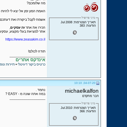
מה שלומכם?
האמת המון זמן אל יצא לי להיות 
מיני פרופיל
אשמח לקבל ביקורת ואת דעתכם ע
תאריך הצטרפות: Jul 2008
הודעות: 383
הכירו את אתר
זה עסקים
,
אתר למציאת בעלי מקצוע, עסקים, 
https://www.zeasakim.co.il
תודה לכולם!
__________________
אינדקס אתרים
כרטיס ביקור דיגיטלי
•
תיירות ונופ
04-07-20, 10:10
michaelkalfon
נחמד .
במה אתה שונה מ - EASY ?
חבר מתקדם
__________________
מיני פרופיל
תאריך הצטרפות: Jul 2010
הודעות: 366