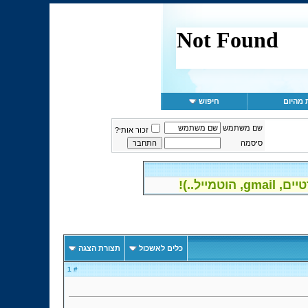
 מהיום
חיפוש
שם משתמש
זכור אותי?
סיסמה
יל..)!
כלים לאשכול
תצורת הצגה
# 1