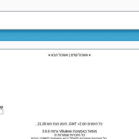
«
אשכול קודם
|
אשכול הבא
»
קפ
כל הזמנים הם GMT +2. הזמן כעת הוא
21:28
.
מופעל באמצעות VBulletin גרסה 3.8.6
כל הזכויות שמורות ©
כל הזכויות שמורות לסולל יבוא ורשתות (1997) בע"מ