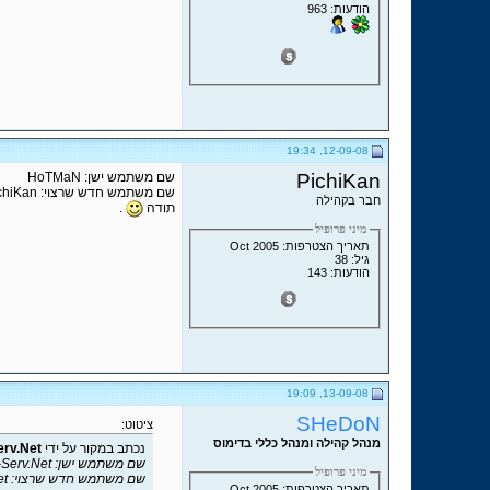
הודעות: 963
12-09-08, 19:34
PichiKan
שם משתמש ישן: HoTMaN
שם משתמש חדש שרצוי: PichiKan
חבר בקהילה
תודה
.
מיני פרופיל
תאריך הצטרפות: Oct 2005
גיל: 38
הודעות: 143
13-09-08, 19:09
SHeDoN
ציטוט:
מנהל קהילה ומנהל כללי בדימוס
נכתב במקור על ידי
erv.Net
שם משתמש ישן: Denis | Special-Serv.Net
מיני פרופיל
שם משתמש חדש שרצוי: InetKey.Net
תאריך הצטרפות: Oct 2005