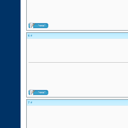
# 6
# 7