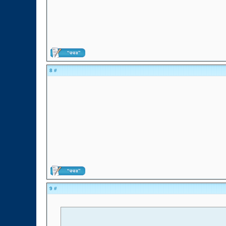
# 8
# 9