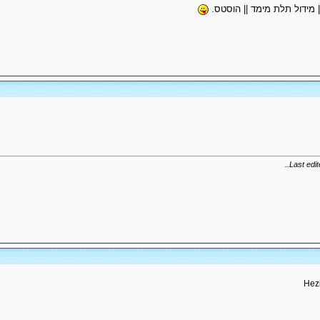
|| מידול תלת מימד || הוסטס.
..
Last edi