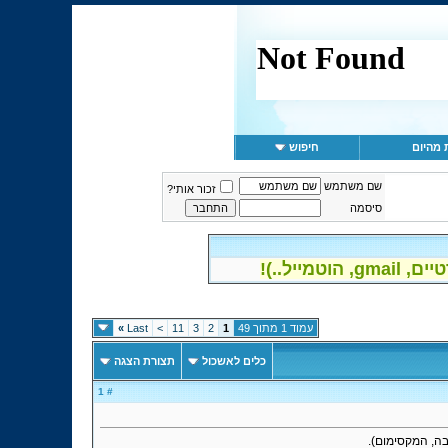
 מהיום
חיפוש
שם משתמש
זכור אותי?
סיסמה
יל..)!
עמוד 1 מתוך 49
1
2
3
11
>
Last
»
כלים לאשכול
תצורת הצגה
# 1
ה, המקסימום).