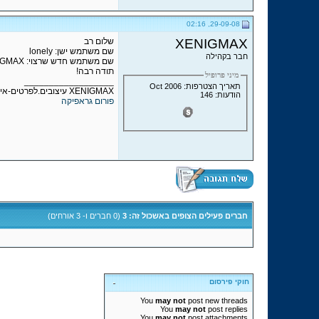
29-09-08, 02:16
XENIGMAX
שלום רב
שם משתמש ישן: lonely
חבר בקהילה
שם משתמש חדש שרצוי: XENIGMAX
תודה רבה!
מיני פרופיל
__________________
תאריך הצטרפות: Oct 2006
XENIGMAX עיצובים.לפרטים-איי סיי:337725064 או 393676470
הודעות: 146
פורום גראפיקה
חברים פעילים הצופים באשכול זה: 3
(0 חברים ו- 3 אורחים)
חוקי פירסום
You
may not
post new threads
You
may not
post replies
You
may not
post attachments