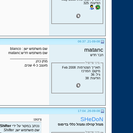
הודעות: 325
21-09-08, 06:37
matanc
שם משתמש ישן : blanco
שם משתמש חדש:matanc
חבר חדש
__________________
מתן כהן.
מיני פרופיל
מעצב כ-4 שנים.
תאריך הצטרפות: Feb 2008
מיקום: המרכז
גיל: 36
הודעות: 38
26-09-08, 17:04
SHeDoN
ציטוט:
מנהל קהילה ומנהל כללי בדימוס
נכתב במקור על ידי
Shifter
שם משתמש ישן: Shifter
מיני פרופיל