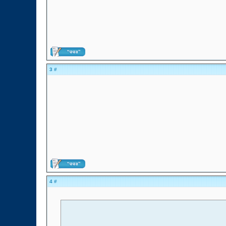
# 3
# 4