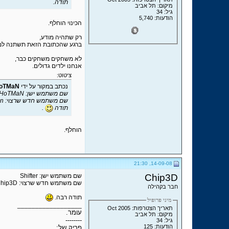
תודה.
מיקום: תל אביב
גיל: 34
הודעות: 5,740
הכינוי הוחלף.
רק שתהיה מודע,
ברגע שהכתובת הזאת תשתנה למשה
לא משחקים משחקים כבר,
אנחנו ילדים גדולים.
ציטוט:
נכתב במקור על ידי
oTMaN
שם משתמש ישן: HoTMaN
שם משתמש חדש שרצוי: PichiKan
תודה
.
הוחלף.
14-09-08, 21:30
Chip3D
שם משתמש ישן: Shifter
שם משתמש חדש שרצוי: Chip3D
חבר בקהילה
תודה רבה.
מיני פרופיל
__________________
תאריך הצטרפות: Oct 2005
עומר.
מיקום: תל אביב
--------
גיל: 34
הודעות: 125
פריק של: