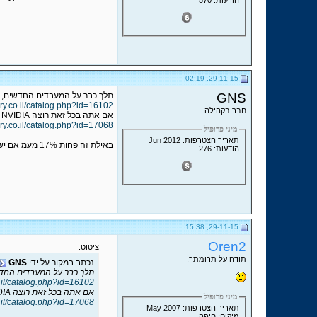
29-11-15, 02:19
GNS
תלך כבר על המעבדים החדשים, דור
ory.co.il/catalog.php?id=16102
חבר בקהילה
אם אתה בכל זאת רוצה NVIDIA יש את של HP:
ory.co.il/catalog.php?id=17068
מיני פרופיל
תאריך הצטרפות: Jun 2012
באילת זה פחות 17% מעמ אם יש לך דרך לקנות משם.
הודעות: 276
29-11-15, 15:38
Oren2
ציטוט:
תודה על תרומתך.
נכתב במקור על ידי
GNS
תלך כבר על המעבדים החדשים
o.il/catalog.php?id=16102
אם אתה בכל זאת רוצה NVIDIA יש את של HP:
מיני פרופיל
o.il/catalog.php?id=17068
תאריך הצטרפות: May 2007
מיקום: חיפה.