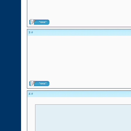
# 3
# 4