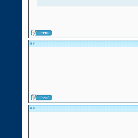
# 5
# 6