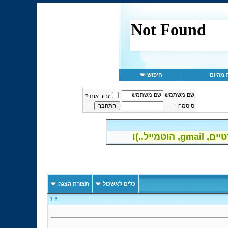
 מהיום
חיפוש
שם משתמש
זכור אותי?
סיסמה
יל..)!
כלים לאשכול
תצורת הצגה
# 1