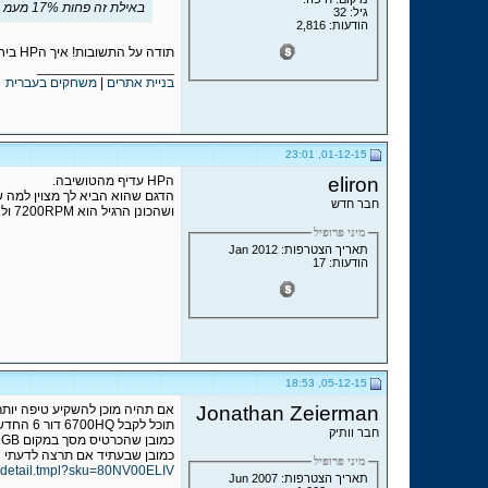
באילת זה פחות 17% מעמ אם יש לך דרך לקנות משם.
גיל: 32
הודעות: 2,816
תודה על התשובות! איך הHP ביחס לטושיבה? עדיף לשימושים שלי?
__________________
בניית אתרים
|
משחקים בעברית
01-12-15, 23:01
eliron
הHP עדיף מהטושיבה.
הדגם שהוא הביא לך מצוין למה שאת
חבר חדש
ושהכונן הרגיל הוא 7200RPM ולא 5400.
מיני פרופיל
תאריך הצטרפות: Jan 2012
הודעות: 17
05-12-15, 18:53
Jonathan Zeierman
אם תהיה מוכן להשקיע טיפה יותר.
תוכל לקבל 6700HQ דור 6 החדש Skylake ועם 16GB RAM DDR4.
חבר וותיק
כמובן שהכרטיס מסך במקום 2GB תקבל 4GB שהיו לדעתי עם המשחקים של היום 4GB.
כמובן שבעתיד אם תרצה לדעתי חובה
מיני פרופיל
.il/detail.tmpl?sku=80NV00ELIV
תאריך הצטרפות: Jun 2007
__________________