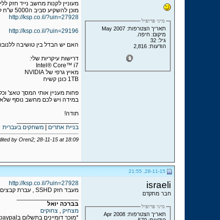
מעוניין לקנות מחשב נייד חזק ל
מוכן להשקיע סביב ה5000 ש"ח למחשב שישרת אותי כמה שנים, מצאתי באתר KSP את 2 המחשבים הניידים האלה:
http://ksp.co.il/?uin=27928
מיני פרופיל
תאריך הצטרפות: May 2007
http://ksp.co.il/?uin=29196
מיקום: חיפה.
גיל: 32
האם יש הבדל בין טושיבה ללנובו
הודעות: 2,816
דרישות עיקריות שלי:
Intel® Core™ i7
מאיץ גרפי של NVIDIA
1TB כונן קשיח
פחות מעניין אותי המסך טאצ' וכ
במידה ויש לכם מחשב נוסף שלא
תודה!
__________________
בניית אתרים
|
משחקים בעברית
dited by Oren2; 28-11-15 at
18:09
28-11-15, 21:55
http://ksp.co.il/?uin=27928
israeli
מעבד חזק SSHD , עברת קבצים מהירה יותר
חבר מתקדם
__________________
בברכה יואל
מיני פרופיל
מצחיק
,
צחוקים
שידורי ספורט
תאריך הצטרפות: Apr 2008
*מוכר דומיינים בתשלום בpaypal, מכל הסוגים!
הודעות: 570