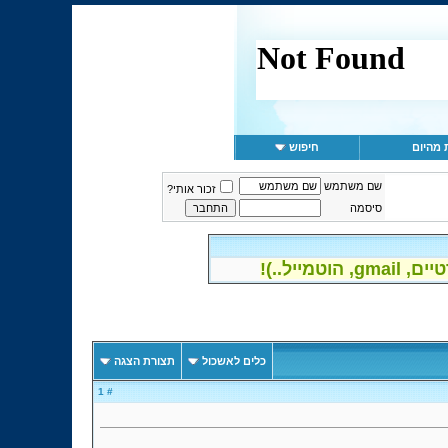
 מהיום
חיפוש
שם משתמש
זכור אותי?
סיסמה
יל..)!
כלים לאשכול
תצורת הצגה
# 1