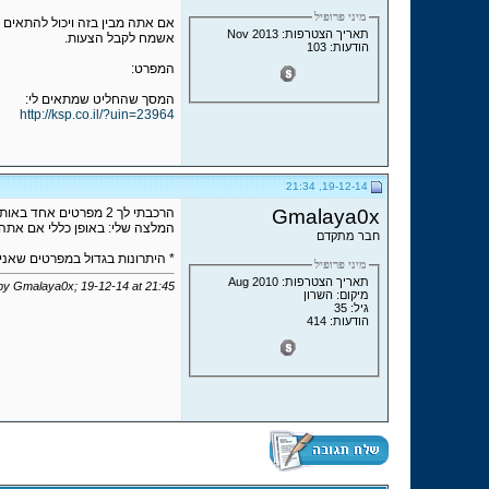
מיני פרופיל
אם אתה מבין בזה ויכול להתאים 
תאריך הצטרפות: Nov 2013
אשמח לקבל הצעות.
הודעות: 103
המפרט:
המסך שהחליט שמתאים לי:
http://ksp.co.il/?uin=23964
19-12-14, 21:34
Gmalaya0x
הרכבתי לך 2 מפרטים אחד באותו מחיר +- אחד בטיפה פחות, שתייהם יותר מאוזנים ויותר טובים. בזול יותר יש כונן SSD
המלצה שלי: באופן כללי אם אתה משתמש בגיימינג אפשר לקזז במעבד וSSD ולהעלו
חבר מתקדם
* היתרונות בגדול במפרטים שאני מציג מו
מיני פרופיל
תאריך הצטרפות: Aug 2010
 by Gmalaya0x; 19-12-14 at
21:45
מיקום: השרון
גיל: 35
הודעות: 414