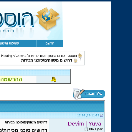
הרשם
שאלות ותשוב
הוסטס - פורום אחסון האתרים הגדול בישראל
>
Hosting ושירותים נלווים
דרושים משווקים\סוכני מכירות
ההרשמה לפור
13-11-13, 12:24
Devim | Yuval
דרושים משווקים\סוכני מכירות
עסק רשום [
?
]
דרושים סוכני מכירות\מ