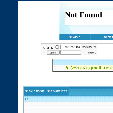
 מהיום
חיפוש
שם משתמש
זכור אותי?
סיסמה
יל..)!
כלים לאשכול
תצורת הצגה
# 1