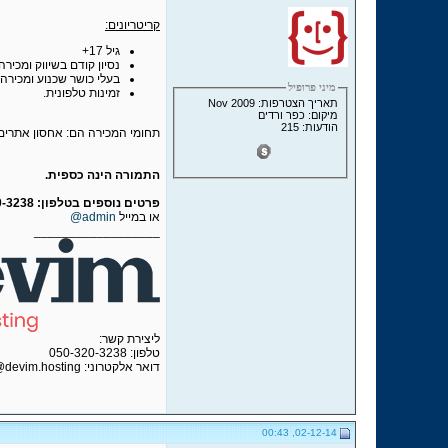
קריטריונים:
גיל 17+
נסיון קודם בשיווק ומכירה
בעלי כושר שכנוע ומכירה.
מיני פרופיל
זמינות טלפונית.
תאריך הצטרפות: Nov 2009
מיקום: כפר ורדים
הודעות: 215
תחומי המכירה הם: אחסון אתרים, ריסל
התמורה הינה כספית.
פרטים נוספים בטלפון: 050-320-3238
או במייל
admin@
__________________
ליצירת קשר:
טלפון: 050-320-3238
דואר אלקטרוני: yuval@devim.hosting
02-12-14, 00:43