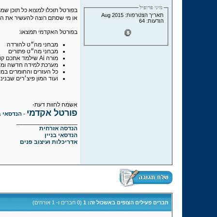
מיני פרופיל
בפורטל תוכלו למצוא כל תוכן שמת
תאריך הצטרפות: Aug 2015
או מי שסתם רוצה להעשיר את ה
הודעות: 64
בפורטל האקדמי תמצאו:
מבחני מה״ט להורדה
מבחני מה״ט פתורים
מורה Ai שילמד אתכם קורסים שונים
מערכת למידה חדשה ומוד
כל העזרים והחומרים במ
ועוד המון פיצ׳רים שבנינ
אשמח לחוות דעת-
פורטל אקדמי
-
הנדסאי ב
__________________
הנדסה אזרחית
הנדסאי בניין
אדריכלות ועיצוב פנים
חברים פעילים הצופים באשכול זה: 1
(0 חברים ו- 1 אורחים)