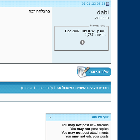
23-08-23, 01:01
dabi
בהצלחה רבה
חבר וותיק
מיני פרופיל
תאריך הצטרפות: Dec 2007
הודעות: 1,767
חברים פעילים הצופים באשכול זה: 1
(0 חברים ו- 1 אורחים)
חוקי פירסום
You
may not
post new threads
You
may not
post replies
You
may not
post attachments
You
may not
edit your posts