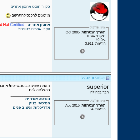
סקיור הוסט אחסון אתרים
מוזמנים להכנס להתרשם
__________________
אחסון אתרים
-
Certified
d Hat
מיני פרופיל
עקבו אחרינו בטוויטר!
תאריך הצטרפות: Oct 2005
מיקום: אשדוד
גיל: 40
הודעות: 3,911
07-08-22, 22:46
superior
האמת שהעיצוב ממש יפה! אהבתי
בהצלחה לכם.
חבר בקהילה
__________________
הנדסה אזרחית
מיני פרופיל
הנדסאי בניין
תאריך הצטרפות: Aug 2015
אדריכלות ועיצוב פנים
הודעות: 64