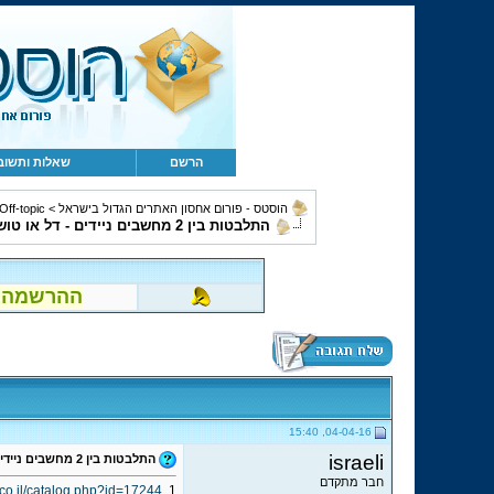
הרשם
שאלות ותשוב
הוסטס - פורום אחסון האתרים הגדול בישראל
>
Off-topic, מחשבים, קהילה ומשו
התלבטות בין 2 מחשבים ניידים - דל או טושיבה?
ההרשמה לפור
04-04-16, 15:40
israeli
התלבטות בין 2 מחשבים ניידים - דל או טושיבה?
חבר מתקדם
.co.il/catalog.php?id=17244
1.