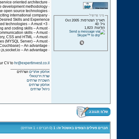
· Develop high scale and performance applications with service oriented architecture.
· Work in an agile development methodology.
· Design and develop using cutting edge open source technologies.
· High potential to grow and evolve in an exciting international company.
מיני פרופיל
Desired Skills and Experience
תאריך הצטרפות: Oct 2005
· 3+ years' development experience using PHP, JavaScript and related technologies – A must.
גיל: 40
הודעות: 1,823
· Strong problem solving and coding skills – A must.
· Excellent communication skills – A must.
· Experience with PHP, JavaScript,jQuery, CSS and HTML – A must.
· Experience working with relational databases (MYSQL Server) – A must.
· Experience working with non-relational databases MongoDB\Cassandra\Couchbase) – An advantage.
· Experience working with node.js,socket.io – An advantage.
ur CV to
hr@expertinvest.co.il
__________________
אחסון אתרים
ושרתים
שרת וירטואלי
השכרת שרתים
אחסון שרתים
ניהול שרתים
חברים פעילים הצופים באשכול זה: 1
(0 חברים ו- 1 אורחים)