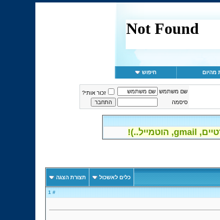
 מהיום
חיפוש
שם משתמש
זכור אותי?
סיסמה
יל..)!
כלים לאשכול
תצורת הצגה
# 1