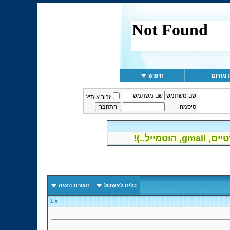
 מהיום
חיפוש
שם משתמש
זכור אותי?
סיסמה
יל..)!
כלים לאשכול
תצורת הצגה
# 1