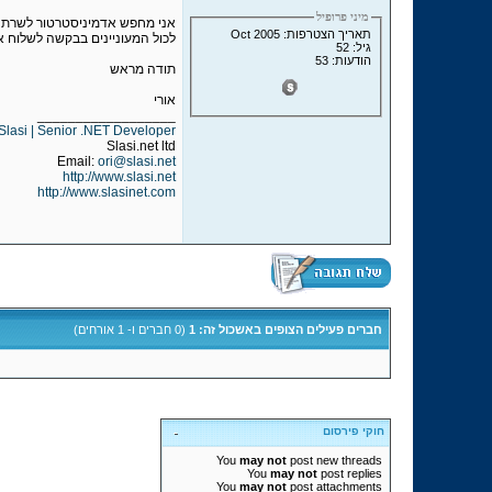
מיני פרופיל
אני מחפש אדמיניסטרטור לשרת ל
תאריך הצטרפות: Oct 2005
לכול המעוניינים בבקשה לשלוח אל
גיל: 52
הודעות: 53
תודה מראש
אורי
__________________
 Slasi | Senior .NET Developer
Slasi.net ltd
Email:
ori@slasi.net
http://www.slasi.net
http://www.slasinet.com
חברים פעילים הצופים באשכול זה: 1
(0 חברים ו- 1 אורחים)
חוקי פירסום
You
may not
post new threads
You
may not
post replies
You
may not
post attachments