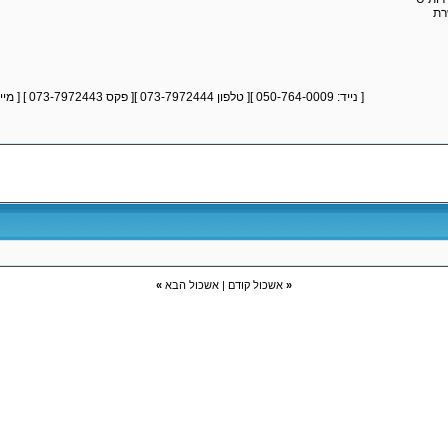
[ נייד: 050-764-0009 ][ טלפון 073-7972444 ][ פקס 073-7972443 ] [ מייל
«
אשכול קודם
|
אשכול הבא
»