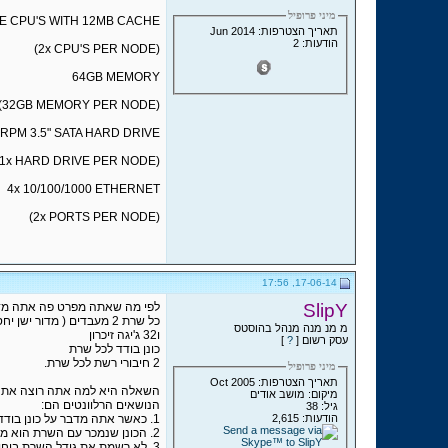
מיני פרופיל
E CPU'S WITH 12MB CACHE
תאריך הצטרפות: Jun 2014
הודעות: 2
(2x CPU'S PER NODE)
64GB MEMORY
(32GB MEMORY PER NODE)
0RPM 3.5" SATA HARD DRIVE
(1x HARD DRIVE PER NODE)
4x 10/100/1000 ETHERNET
(2x PORTS PER NODE)
17-06-14, 17:56
SlipY
לפי מה שאתה מפרט פה אתה מדב
כל שרת 2 מעבדים ( מדור ישן יחסית )
מ מנ מנה מנהל בהוסטס
ו32 ג'יגה זיכרון
עסק רשום [
?
]
כונן בודד לכל שרת
2 חיבורי רשת לכל שרת.
מיני פרופיל
תאריך הצטרפות: Oct 2005
השאלה היא למה אתה רוצה את 
מיקום: מושב אודים
הנושאים הרלוונטים הם:
גיל: 38
הודעות: 2,615
1. כאשר אתה מדבר על כונן בודד לכל שרת מדובר בסיכון מכיוון שאתה לא יכול להריץ שרידות ( RAID 1 )
2. הכונן שנמכר עם השרת הוא מסוג SATA שזה כונן בעל נפח גדול אבל בעל ביצועים "איטיים" יחסית ל SAS / SSD
3. לא רשמת את גודל השרת ביחידות U