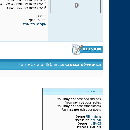
4. לא רשמת את השימוש של השרת
5. לא רשמת את עלות השרת
__________________
בברכה,
פרידמן אסף.
אקסייט תקשורת
חברים פעילים הצופים באשכול זה: 1
(0 חברים ו- 1 אורחים)
חוקי פירסום
You
may not
post new threads
You
may not
post replies
You
may not
post attachments
You
may not
edit your posts
is
BB code
מופעל
סמיילים
הם
מופעל
[IMG]
קוד
מופעל
קוד HTML
מכובה