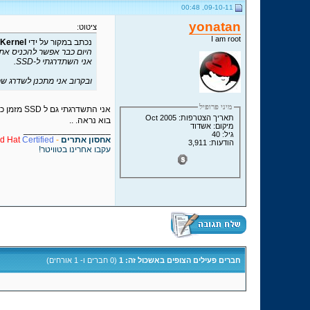
09-10-11, 00:48
yonatan
ציטוט:
I am root
נכתב במקור על ידי
Kernel
היום כבר אפשר להכניס את ה-SSD לפ
אני השתדרגתי ל-SSD.
ובקרוב אני מתכנן לשדרג שרת SQL מרכזי ל-500GB SSD (טיל
מיני פרופיל
אני התשדרגתי גם ל SSD מזמן כבר .. הוספתי את האפשרות בהצבעה
תאריך הצטרפות: Oct 2005
בוא נראה. ..
מיקום: אשדוד
__________________
גיל: 40
אחסון אתרים
-
Certified
d Hat
הודעות: 3,911
עקבו אחרינו בטוויטר!
חברים פעילים הצופים באשכול זה: 1
(0 חברים ו- 1 אורחים)