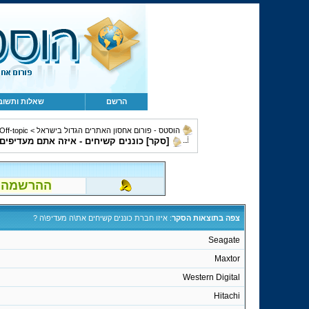
הרשם
שאלות ותשוב
הוסטס - פורום אחסון האתרים הגדול בישראל
>
Off-topic, מחשבים, קהילה ומשו
[סקר] כוננים קשיחים - איזה אתם מעדיפים
ההרשמה לפור
צפה בתוצאות הסקר
: איזו חברת כוננים קשיחים את\ה מעדיפ\ה ?
Seagate
Maxtor
Western Digital
Hitachi