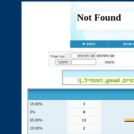
 מהיום
חיפוש
שם משתמש
זכור אותי?
סיסמה
יל..)!
15.00%
3
0%
0
65.00%
13
10.00%
2