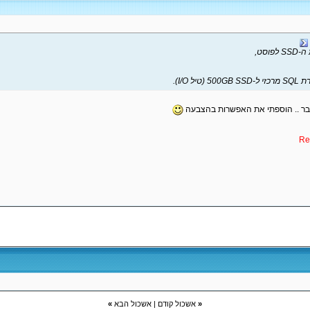
וסט,
 I/O).
Re
«
אשכול קודם
|
אשכול הבא
»