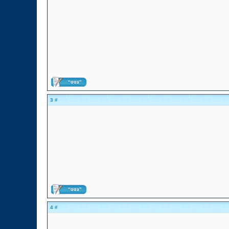
# 3
# 4