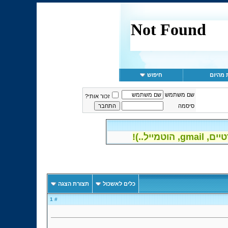
 מהיום
חיפוש
שם משתמש
זכור אותי?
סיסמה
יל..)!
כלים לאשכול
תצורת הצגה
# 1