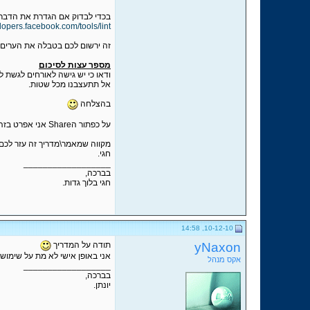
בכדי לבדוק אם הגדרת את הדבר כראו, גם לזה פייסבוק דאגו
lopers.facebook.com/tools/lint/
זה ירשום לכם בטבלה את הערים ש
מספר עצות לסיכום
ודאו כי יש גישה לאורחים לגשת ל
אל תתעצבנו מכל שטות.
בהצלחה
על כפתור הShare אני אפרט בזהדמנות אחרת.
מקווה שמאמר\מדריך זה עזר לכם,
חגי.
__________________
בברכה,
חגי בלוך גדות.
10-12-10, 14:58
yNaxon
תודה על המדריך
אני באופן אישי לא מת על שימוש בRAME
אקס מנהל
__________________
בברכה,
יונתן.