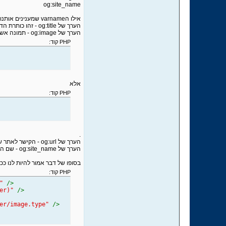
og:site_name
אילו הvarname שמענינים אותנו כעיקרון,
הערך של og:title - זהו כותרת הדף, הY שלנו בפרסום בפרופיל המשתמש.
הערך של og:image - תמונה אשר תופיע, גודל מינימלי של 50 על 50(בפיקסלים), הכנס קישור מלא לתמונה ולא מיקום שלה בשרת. כלומר לא
PHP קוד:
אלא
PHP קוד:
.
הערך של og:url - הקישר לאתר שלנו, בעת לחיצה על Y או Z בפרסום זה יוביל לקישור הנ"ל.
הערך של og:site_name - שם האתר, הZ שלנו.
בסופו של דבר אמור להיות לנו ככ
PHP קוד:
)"
/>
ter)"
/>
der/image.type"
/>