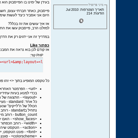
בעידן של ימינו בו הפייסבוק הוא
מיני פרופיל
תאריך הצטרפות: Jul 2010
פייסבוק, כאתר חברתי עצום, חשב על הכו
הודעות: 214
היום אני אסביר כיצד לעשות שימ
אז איך עושים את זה בכלל?
למזלנו הרב, פייסבוק עשו את החיי
במדריך זה אני ידגים רק את הדרך של הiframe ולא את הדרך 
כפתור Like
אז קודם לכן בוא נראה את המבנה הבסיס
PHP קוד:
f=<url>&amp;layout=<layout>&amp;show_faces=<show_faces>&amp;widt
כל טקסט המופיע בתוך <> זהו פר
בכדי למנוע בעיות עתידיו
button_count - רוחב מינימלי 90 פיקסלים, רוחב בררת מחדל: 90 פיקסלים, גובה 20 פיקסלים. box_count - רוחב מינימלי: 55 פיקסלים, רוחב בררת מחדל: 55 פיקסלים, גובה: 65 פיקסלים.
<show_faces> - האם יראה את התמונות בעת מעבר על השם של האנשים שעשו Like(תקף רק בכפתר שהוגדר לו layout - standard), ערכים true או false בלבד!
<width> - רוחב הכפתור בפיקסלים(מופיע פעמים)
<action> - הטקסט שיהיה רשום בכפתור, יותר נכון הסוג, recommend או like. ניתן להגדיר רק like או recommend.
<font> - פונט הטקסט, יש מספר ערכים שניתן להגדיר: ariel, seoge ui, tahoma, verdana, trebuchet ms.
<colorscheme> - סגנון הצבע dark או light.