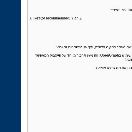
X like's(or recommended) Y on Z
שם האתר במקום הדומיין, איך אני עושה את זה גם?"
אז ככה, אני שאלתי את עצמי את אותה שאלה בדיוק כאשר אני התנסתי בפעם הראשונה בכפתור הLike, מסתבר שיש לעשות שימוש בOpenGraph, זהו מעין תחביר מיוחד של פייסבוק המאפשר