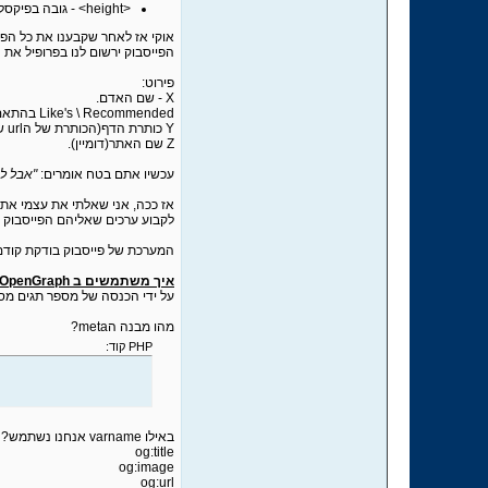
<height> - גובה בפיקסלים(מופיע פעמים)
אוקי אז לאחר שקבענו את כל הפרמטרים כפי שרצינו קיבלנו קוד 
הפייסבוק ירשום לנו בפרופיל את
פירוט:
X - שם האדם.
Like's \ Recommended בהתאם למה שקבענו בכפתור(action).
Y כותרת הדף(הכותרת של הurl שהגדרנו בפרמטר url, הוא "נכנס" לurl שספיקנו ולוקח את הכותרת).
Z שם האתר(דומיין).
עכשיו אתם בטח אומרים:
"אבל למ
לקבוע ערכים שאליהם הפייסבוק יתיח
המערכת של פייסבוק בודקת קודם אם יש שימוש בopengraph במידה ויש היא לוקחת את המידע שה
איך משתמשים ב OpenGraph?
על ידי הכנסה של מספר תגים מסוג <meta> בתוך קוד האתר, תגים אלו צריכים להימצא בתוך הad
מהו מבנה הmeta?
PHP קוד:
באילו varname אנחנו נשתמש?
og:title
og:image
og:url