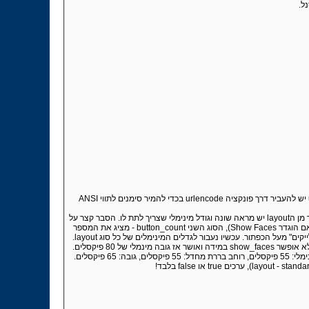
ל.
<url> - הפרמטר האחראי על הדף שעליו יעשו את הLike\Recommend(נגדיר מה זה יהיה בהמשך), את המחרוזת url יש להעביר דרך פונקציה urlencode בכדי להמיר סימנים לתווי ANSI
<layout> - התצוגה של הכפתור יש 3 סוגים, standard, button_count וbox_count. (ראה\י נספח לתמונות). לכל אחד מן הlayout יש מראה שונה וגודל מינימלי שצריך לתת לו. הסבר קצר על
כל אחד: standard - מציג את הטקסט צמוד לכפתור, עם שמות החברים שלחצו על הכפתור כבר כולל את תמונתיהם(אם הוגדר Show Faces), הסוג השני button_count - מציג את המספר
הכולל של ה"לייקים" שנעשו על הכפתור הזה בתוך קופסה ליד הכפתור. box_count - מציג את המספר הכולל של ה"הלייקים" מעל הכפתור. עכשיו נעבור לגדלים המינימלים של כל סוג layout.
נתחיל בstandart - רוחב מינימלי: 225 פיקסלים, רוחב בררת מחדל: 450 פיקסלים, גובה מינמלי: 35 פיקסלים במידה ולא אופשר show_faces במידה ואושר אז גובה מינמלי של 80 פיקסלים.