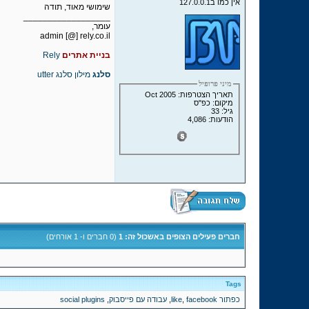
אין כמו ב127.0.0.1
שימושי מאוד, תודה
__________________
עומר,
admin [@] rely.co.il
בניית אתרים
Rely
סלנג
מילון סלנג
utter
מיני פרופיל
תאריך הצטרפות: Oct 2005
מיקום: כפ"ס
גיל: 33
הודעות: 4,086
חברים פעילים הצופים באשכול זה: 1
(0 חברים ו- 1 אורחים)
Tags
כפתור like
facebook
,
,
עבודה עם פייסבוק
,
social plugins