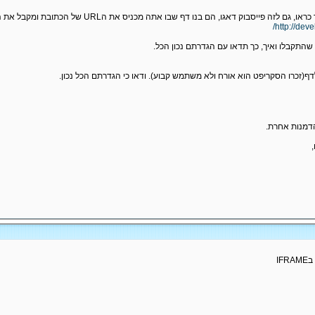
, הם בנו דף שבו אתה מכניס את הURL של הכתובת ומקבל את המידע אותו כפתור הLike ישלוף בצורה נוחה ביותר.
http://deve
התקבלו ואיך, כך תדאו עם הגדרתם נכון הכל.
דף(זכרו הסקריפט הוא אורח ולא משתמש קבוע). ודאו כי הגדרתם הכל נכון.
IF