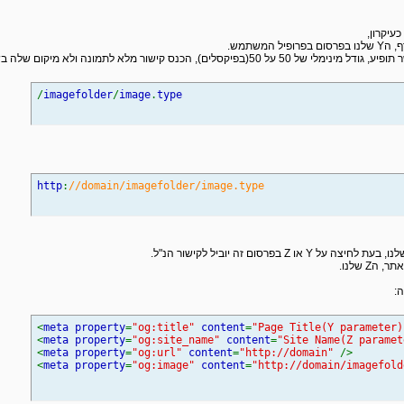
/
imagefolder
/
image
.
type
http
:
//domain/imagefolder/image.type
ה:
<
meta property
=
"og:title"
content
=
"Page Title(Y parameter
<
meta property
=
"og:site_name"
content
=
"Site Name(Z parame
<
meta property
=
"og:url"
content
=
"http://domain"
/>
<
meta property
=
"og:image"
content
=
"http://domain/imagefol