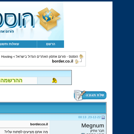
הרשם
שאלות ותשוב
הוסטס - פורום אחסון האתרים הגדול בישראל
>
Hosting ושירותים נלווים
border.co.il
ההרשמה לפור
23-12-22, 00:13
border.co.il
Megnum
חבר וותיק
מה אתם מציעים לפתוח עליו?