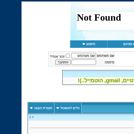
 מהיום
חיפוש
שם משתמש
זכור אותי?
סיסמה
יל..)!
כלים לאשכול
תצורת הצגה
# 1