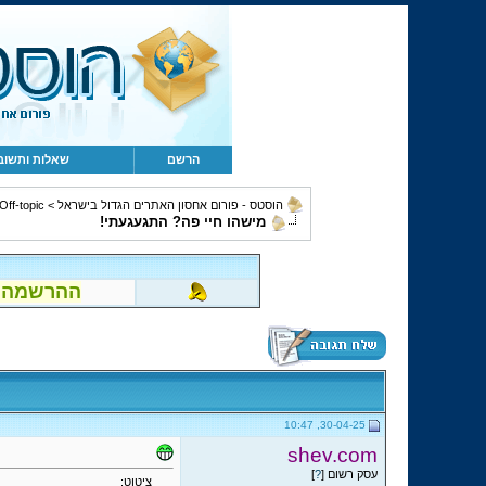
הרשם
שאלות ותשוב
הוסטס - פורום אחסון האתרים הגדול בישראל
>
Off-topic, מחשבים, קהילה ומשו
מישהו חיי פה? התגעגעתי!
ההרשמה לפור
30-04-25, 10:47
shev.com
עסק רשום [
?
]
ציטוט: