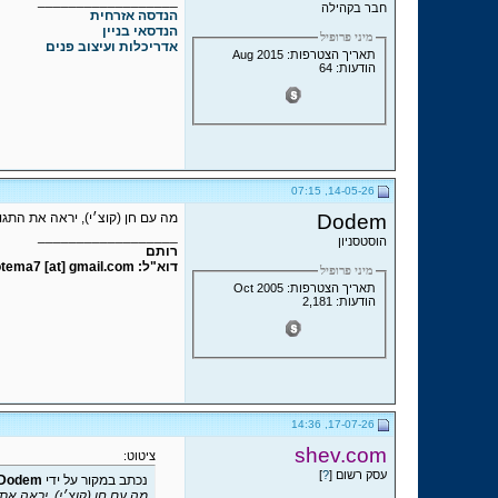
__________________
חבר בקהילה
הנדסה אזרחית
הנדסאי בניין
מיני פרופיל
אדריכלות ועיצוב פנים
תאריך הצטרפות: Aug 2015
הודעות: 64
14-05-26, 07:15
Dodem
מה עם חן (קוצ׳י), יראה את הת
__________________
הוסטסניון
רותם
דוא"ל: Rotema7 [at] gmail.com
מיני פרופיל
תאריך הצטרפות: Oct 2005
הודעות: 2,181
17-07-26, 14:36
shev.com
ציטוט:
עסק רשום [
?
]
נכתב במקור על ידי
Dodem
מה עם חן (קוצ׳י), יראה א