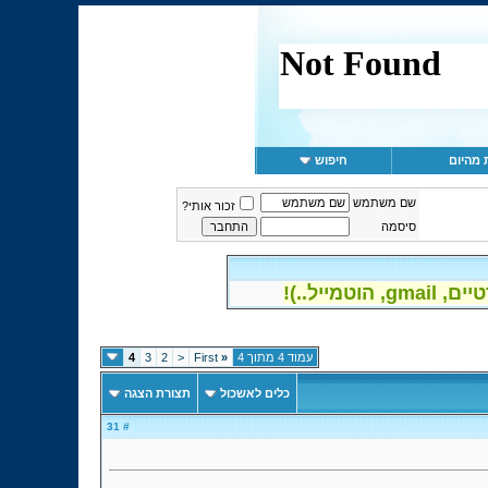
 מהיום
חיפוש
שם משתמש
זכור אותי?
סיסמה
יל..)!
עמוד 4 מתוך 4
«
First
<
2
3
4
כלים לאשכול
תצורת הצגה
# 31