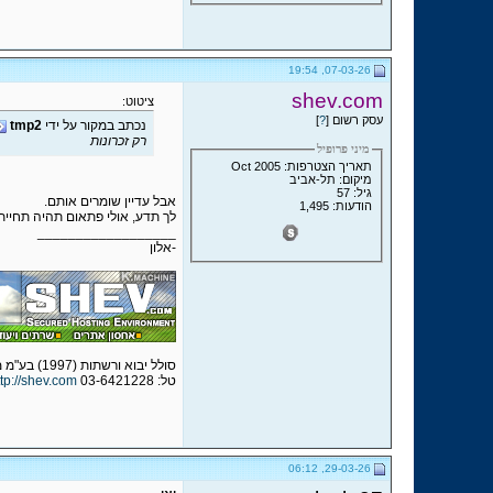
07-03-26, 19:54
shev.com
ציטוט:
עסק רשום [
?
]
נכתב במקור על ידי
tmp2
רק זכרונות
מיני פרופיל
תאריך הצטרפות: Oct 2005
מיקום: תל-אביב
גיל: 57
אבל עדיין שומרים אותם.
הודעות: 1,495
לך תדע, אולי פתאום תהיה תחיית המוד
__________________
-אלון
סולל יבוא ורשתות (1997) בע"מ מפעילת שב.קום - שירותי אחסון אתרים מאובטחים
טל: 03-6421228
ttp://shev.com
29-03-26, 06:12