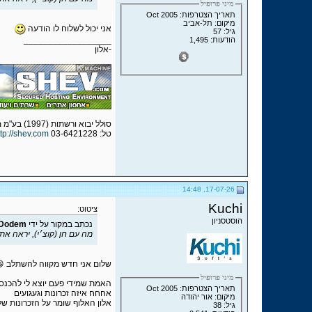
מיני פרופיל
תאריך הצטרפות: Oct 2005
מיקום: תל-אביב
אני יכול לשלוח לו הודעה
גיל: 57
__________________
הודעות: 1,495
-אלון
סולל יבוא ורשתות (1997) בע"מ מפעילת שב.קום - שירותי אחסון אתרים מאובטחים
טל: 03-6421228
ttp://shev.com
17-07-26, 14:48
Kuchi
ציטוט:
הוסטסניון
נכתב במקור על ידי
Dodem
מה עם חן (קוצ׳י), יראה א
שלום אני חדש מקווה להשתלב 
מיני פרופיל
האמת שמידי פעם יוצא לי להכנס
תאריך הצטרפות: Oct 2005
אחחח איזה זכרונות וגעגועים
מיקום: אור יהודה
אלון האלוף שומר על הזכרונות של
גיל: 38