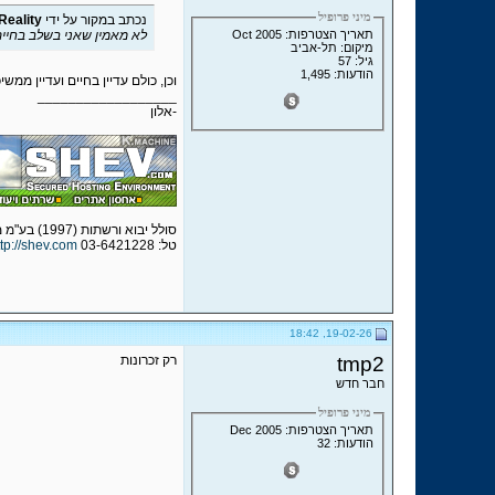
מיני פרופיל
נכתב במקור על ידי
Reality
תאריך הצטרפות: Oct 2005
לא מאמין שאני בשלב בחיים שאנ
מיקום: תל-אביב
גיל: 57
הודעות: 1,495
וכן, כולם עדיין בחיים ועדיין ממשי
__________________
-אלון
סולל יבוא ורשתות (1997) בע"מ מפעילת שב.קום - שירותי אחסון אתרים מאובטחים
טל: 03-6421228
ttp://shev.com
19-02-26, 18:42
tmp2
רק זכרונות
חבר חדש
מיני פרופיל
תאריך הצטרפות: Dec 2005
הודעות: 32