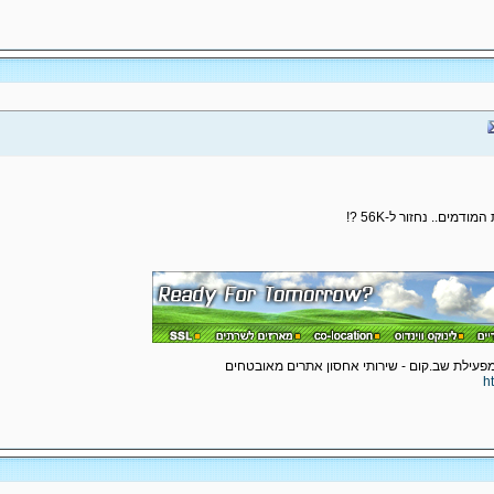
מים.. נחזור ל-56K ?!
h