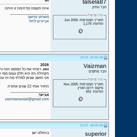
talsela87
ואו
חבר וותיק
איזה תקופה מדהימה זו היתה.
__________________
מיני פרופיל
משחקי מחשב
תאריך הצטרפות: Jun 2006
אביזרים לחול
הודעות: 1,178
26-04-26, 23:33
2026
Vaizman
וואו
. ראיתי את כל הפוסט הזה והי
חבר מתקדם
הקהילה הזו היא חלק עצום ממי שא
אני חושב שכאן למדתי מה זה עסק
מיני פרופיל
תאריך הצטרפות: Nov 2005
החזיר אותי 22 שנים אחורה.
מיקום: דרום הארץ.
__________________
הודעות: 651
אביעד
,
vaizmanaviad@gmail.com
06-05-26, 22:07
superior
בהחלט ישן