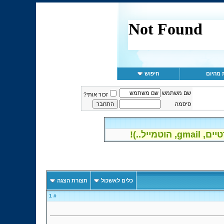
 מהיום
חיפוש
שם משתמש
זכור אותי?
סיסמה
יל..)!
כלים לאשכול
תצורת הצגה
# 1