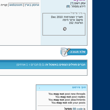
__________________
עסק רשום [
?
]
אחסון בארץ
|
webzoom
| קנייה 
דירוג מסחר: (
0
)
מיני פרופיל
תאריך הצטרפות: Dec 2010
מיקום: איזור חיפה
הודעות: 152
חברים פעילים הצופים באשכול זה: 1
(0 חברים ו- 1 אורחים)
חוקי פירסום
You
may not
post new threads
You
may not
post replies
You
may not
post attachments
You
may not
edit your posts
is
BB code
מופעל