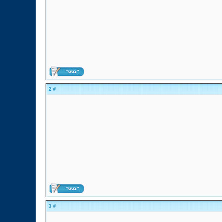
# 2
# 3