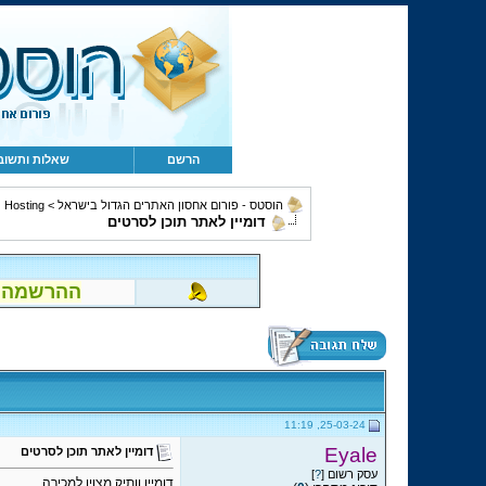
הרשם
שאלות ותשוב
הוסטס - פורום אחסון האתרים הגדול בישראל
>
Hosting ושירותים נלווים
דומיין לאתר תוכן לסרטים
ההרשמה לפור
25-03-24, 11:19
Eyale
דומיין לאתר תוכן לסרטים
עסק רשום [
?
]
דומיין וותיק מצוין למכירה