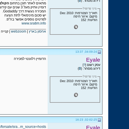
דירוג מסחר: (
0
)
מתאים לאתר תוכן בתחום
הקולנו
דומיין וותיק מעל 3 שנים עם קידום אורגני
מיני פרופיל
המכירה נעשית דרך Godaddy.
תאריך הצטרפות: Dec 2010
יש סכום מינימאלי לתת הצעה
מיקום: איזור חיפה
לפרטים נוספים אפשר בה"פ.
הודעות: 152
www.sratim.info
__________________
אחסון בארץ
|
webzoom
| קנייה 
04-09-24, 13:37
Eyale
הדומיין רלוונטי למכירה
עסק רשום [
?
]
דירוג מסחר: (
0
)
מיני פרופיל
תאריך הצטרפות: Dec 2010
מיקום: איזור חיפה
הודעות: 152
02-02-25, 16:23
m/forsale/sra...m_source=hosts
Eyale