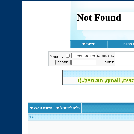
 מהיום
חיפוש
שם משתמש
זכור אותי?
סיסמה
יל..)!
כלים לאשכול
תצורת הצגה
# 1