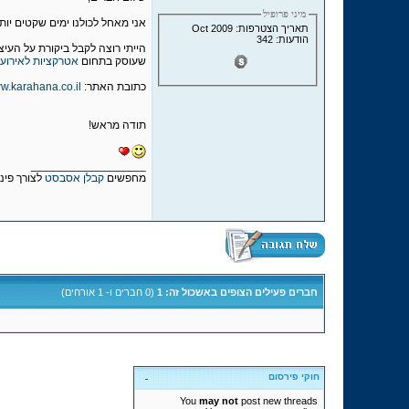
מיני פרופיל
אני מאחל לכולנו ימים שקטים יותר
תאריך הצטרפות: Oct 2009
הודעות: 342
הייתי רוצה לקבל ביקורת על העי
שעוסק בתחום
אטרקציות לאירועי
כתובת האתר:
ww.karahana.co.il
תודה מראש!
__________________
מחפשים
קבלן אסבסט
לצורך פינ
חברים פעילים הצופים באשכול זה: 1
(0 חברים ו- 1 אורחים)
חוקי פירסום
You
may not
post new threads