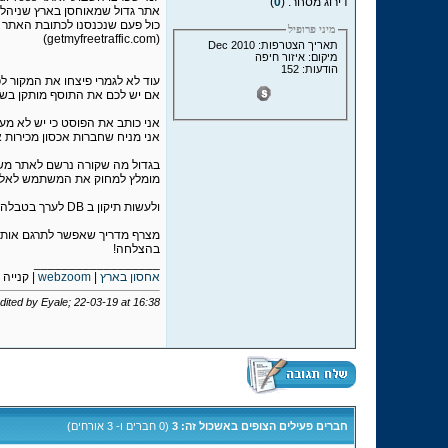
דירוג מסחר: (
0
)
אתר גדול שמאוחסן בארץ שניהלתי
כול פעם שנכנסנו לכתובת האתר 
מיני פרופיל
(getmyfreetraffic.com)
תאריך הצטרפות: Dec 2010
מיקום: איזור חיפה
הודעות: 152
עוד לא לגמרי פיצחו את המקור לפרי
אם יש לכם את התוסף מותקן בשרת
אני כותב את הפוסט כי יש לא מ
אני מניח שחברות אכסון מכירות 
בגדול מה שקורה נרשם לאתר משתמש 
מומלץ למחוק את המשתמש לאל
ולעשות תיקון ב DB לערך בטבלה בשם siteurl (המסד נתונים רלוונטי) שם תיהיה הפניה לאתר קש כלשהוא
מצרף מדריך שאפשר לתרגם אותו 
בהצלחה!
__________________
אחסון בארץ
|
webzoom
| קנייה 
dited by Eyale; 22-03-19 at
16:38
חברים פעילים הצופים באשכול זה: 3
(0 חברים ו- 3 אורחים)