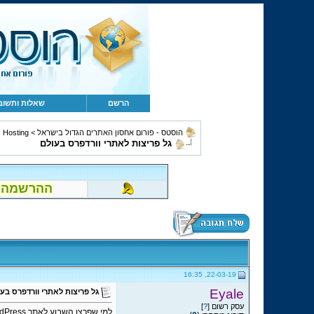
הרשם
שאלות ותשוב
הוסטס - פורום אחסון האתרים הגדול בישראל
>
Hosting ושירותים נלווים
גל פריצות לאתרי וורדפרס בעולם
ההרשמה לפור
22-03-19, 16:35
Eyale
גל פריצות לאתרי וורדפרס בע
עסק רשום [
?
]
למי שפרצו השבוע לאתר WordPress שברשותו - יש גל פריצות מהאקר רוסי (כנראה בוט) שהפילו המון אתרים בימים האחרונים (18-22 למרץ)