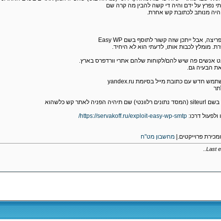
 נפרץ על ידם והיה די קשה להבין מה קרה שם
היה מנותב לכתובת קש אחרת.
צה, אבל ייתכן שזה קשור לתוסף בשם Easy WP
. מומלץ לכבות אותו, לדעתי הוא לא היחיד.
עט אנשים פה שיש להם/לקוחות שלהם אתרי וורדפרס בארץ.
את הבעיה גם.
חדש עם כתובת מייל בסיומת yandex.ru
תר
ולפעול דרכו:
https://servakoff.ru/exploit-easy-wp-smtp/
ומכירת פרוייקטים.|
מחשבון מט"ח
..
Last e