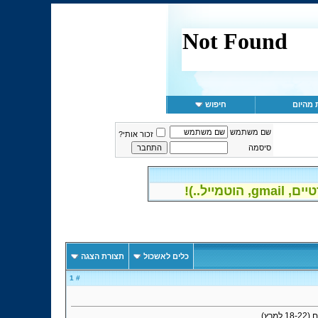
 מהיום
חיפוש
שם משתמש
זכור אותי?
סיסמה
יל..)!
כלים לאשכול
תצורת הצגה
# 1