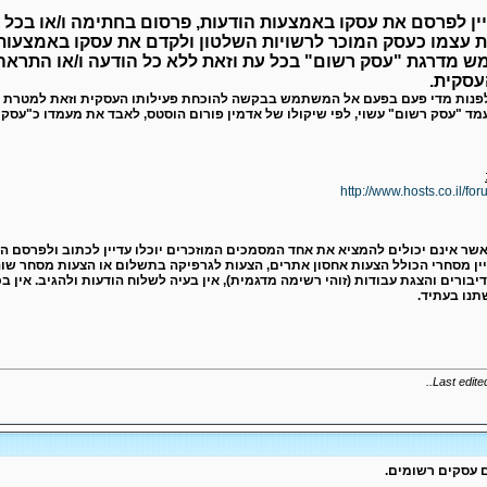
ש מדרגת "עסק רשום" בכל עת וזאת ללא כל הודעה ו/או התר
עסקית.
לפנות מדי פעם בפעם אל המשתמש בבקשה להוכחת פעילותו העסקית וזאת למטרת שי
 "עסק רשום" עשוי, לפי שיקולו של אדמין פורום הוסטס, לאבד את מעמדו כ"עסק רש
http://www.hosts.co.il/
שר אינם יכולים להמציא את אחד המסמכים המוזכרים יוכלו עדיין לכתוב ולפרסם הו
ין מסחרי הכולל הצעות אחסון אתרים, הצעות לגרפיקה בתשלום או הצעות מסחר שונ
דיבורים והצגת עבודות (זוהי רשימה מדגמית), אין בעיה לשלוח הודעות ולהגיב. אין
שתנו בעתיד.
..
Last edit
 עסקים רשומים.