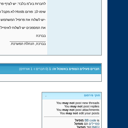
לחברות בע"מ בלבד: יש לצרף פרו
שימו לב: פורום Hosts לא מקבל פקסים, יש לצלם או לסרוק את אחד מהמסמכים הנדרשים.
-יש לשלוח את פרופיל המשתמש שהוא בעל העסק
את המסמכים יש לשלוח לאימייל:
בברכה
__________________
בברכה, הנהלת המערכת.
חברים פעילים הצופים באשכול זה: 1
(0 חברים ו- 1 אורחים)
חוקי פירסום
You
may not
post new threads
You
may not
post replies
You
may not
post attachments
You
may not
edit your posts
is
BB code
מופעל
סמיילים
הם
מופעל
[IMG]
קוד
מופעל