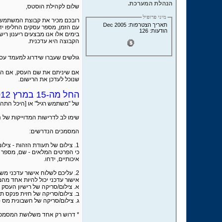
הנהלת המערכת.
שלום לקהילת הוסטס,
מיני פרופיל
רובכם מכיר את קבוצת המשתמשי
תאריך הצטרפות: Dec 2005
עם הזמן, מספר עסקים החליפו יד
הודעות: 126
בימים אלו אנו מבצעים ריענון רי
הקבוצה היא עדכנית.
גולשים שעברו שידרוג למעמד עס
אם שיניתם את שם העסק, אם החל
שנוכל לעדכן את הרישום.
החל מה-15 במרץ 2012,
של "משתמש רגיל" או [היכל התהי
שימו לב לדרישות המדוייקות של נ
המסמכים הנדרשים:
1. צילום של תעודת הזהות - צילום מלא שכולל את התמונה. ניתן להוסיף כיתוב אלכסוני כאמצעי נגד זיוף לתעודה, אך יש לוודא
כי הפרטים המלאים - שם, מספר ת"ז
איכותיים, ידחו.
2. עליכם לשלוח אישור עדכני משנת 2012 לפעילות המס שלכם.
אישור עדכני יכול להיות אחד מה
א. צילום/סריקה של רישיון העסק
ב. צילום/סריקה של חזית פנקס 
ג. צילום/סריקה של חשבונית מס 
* דרוש רק אחד משלושת המסמכים ה