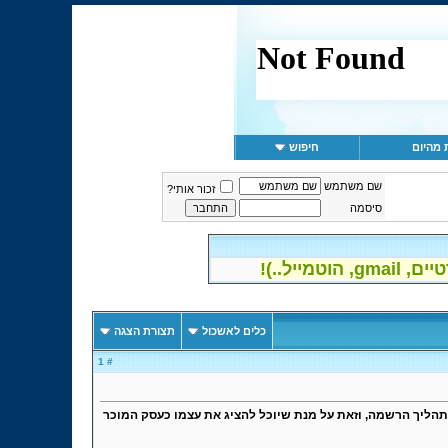
 מהיום
חיפוש
שם משתמש
זכור אותי?
סיסמה
יל..)!
כלים לאשכול
תצורת הצגה
# 1
עות הודעות, פרסום בחתימה ו/או בכל דרך בHosts מחוייב לעבור תהליך הרשמה, וזאת על מנת שיוכל להציג את עצמו כעסק המוכר