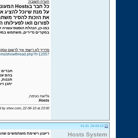
הערה חשובה:
את הזכות להסיר משתמ
לפורום ו/או לפעילותו ה
כמו-כן, הנהלת הוסטס עשויה 
במקרים נדירים, משתמש במעמד
מדריך לא רישמי איך לרשום עסק:
forums/showthread.php?t=12057
חברים א
בהם עני
תכנות, 
יתכן וי
גלישה נעימה,
.
Hosts
ed by shev.com; 22-06-10 at
23:00
04-03-12, 01:41
Hosts System
ריענון רשימת משתמשים שהם