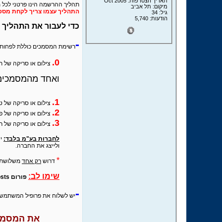
תאריך הצטרפות: Oct 2005
תהליך ההרשמה הינו פרטני לכל 
מיקום: תל אביב
התהליך עצמו צריך לקחת מספר
גיל: 34
הודעות: 5,740
כדי לעבור את התהליך 
-
רשימת המסמכים כוללת לפחות 
0.
צילום או סריקה של 
ואחד מהמסמכים
1.
צילום או סריקה של 
2.
צילום או סריקה של פ
3.
צילום או סריקה של רי
לחברות בע"מ בלבד:
יש
ולייצג את החברה.
*
דרוש
רק אחד
משלושת ה
שימו לב:
פורום Hosts
-
יש לשלוח את פרופיל המשתמש שהוא בעל העס
את המסמכי