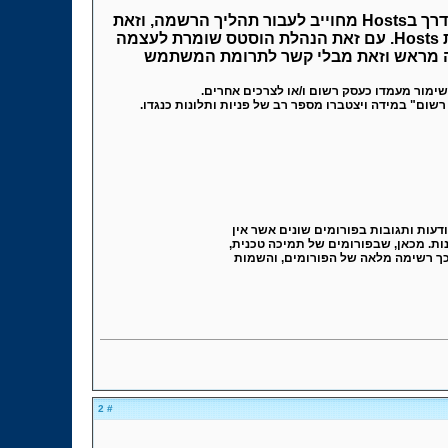
כל חבר בHosts המעוניין לפרסם את עסקו באמצעות הודעות, פרסום בחתימה ו/או בכל דרך בHosts מחוייב לעבור תהליך הרשמה, וזאת
על מנת שיוכל להציג את עצמו כעסק המוכר לרשויות השלטון ולקדם את עסקו באמצעות Hosts. עם זאת הנהלת הוסטס שומרת לעצמה
אה מראש וזאת מבלי קשר לתרומת המשתמש
מור מעמדו כעסק רשום ו/או לצרכים אחרים.
ום" במידה ויצטברו מספר רב של פניות ותלונות כנגדו.
דעות ותגובות בפורומים שונים אשר אין
ות. מכאן, שבפורומים של תמיכה טכנית,
 בכך רשימה מלאה של הפורומים, והשמות
# 2