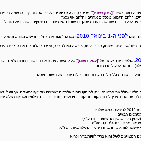
ם הידועה בשם: "
[עסק רשום]
" ומכיר בקבוצה זו כיוזרים שעברו את תהליך ההרשמה הקפדני
יים, חלקם התמזגו בעסקים אחרים, וחלקם אף נסגרו.
שומים לכל היוזרים שנרשמו בעבר כעסקים רשומים ו/או כעובדים בעסקים רשומים על מנת לוודא
לפני ה-1 בינואר 2010
ק רשום
יצטרכו לעבור את תהליך הרישום מחדש וזאת כדי ש
פתם/שידרגתם מעוסק פטור לעוסק מורשה ו/או לחברה, עליכם לשלוח לנו את הניירת העדכנ
גולשים עם מעמד של "
[עסק רשום]
" שלא יאשרו/יאמתו את הרישום בצורה מלאה, יועב
לה] בהתאם לפעילותו בפורום.
והל הרישום - כולל צילום תעודת זהות וצילום עדכני של רישום העסק:
, שם אב, תאריך לידה, מקום הנפקה - יהיו גלויים, חדים וברורים. צילומים/סריקות שלא יהיו
מסמכים הבאים:
 (עוסק פטור/עוסק מורשה/חברה בע"מ)
תשומות ממס הכנסה/פנקס מע"מ
- יאפשר לוודא כי החברה רשומה ופעילה באתר שע"מ.
מצויינים לעיל והוא צריך להיות ברור וקריא.