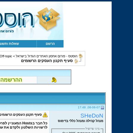
הרשם
שאלות ותשוב
הוסטס - פורום אחסון האתרים הגדול בישראל
>
Off-topic, מחשבים, קהילה ומשו
סעיף תקנון העסקים הרשומים
ההרשמה לפור
08-06-07, 17:48
SHeDoN
סעיף תקנון העסקים הרשומים
מנהל קהילה ומנהל כללי בדימוס
כל חבר ב
Hosts
לרשויות השלטון ולקדם את עסקו ב
מיני פרופיל