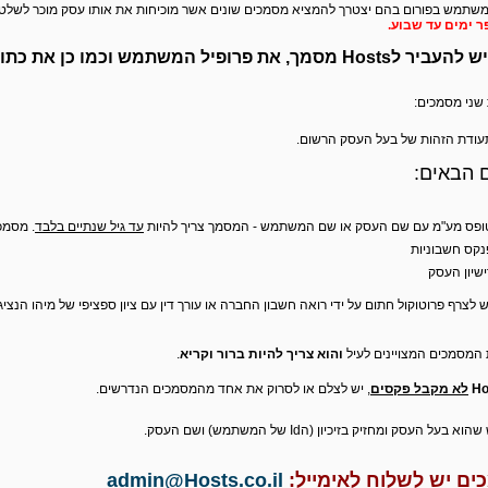
משתמש בפורום בהם יצטרך להמציא מסמכים שונים אשר מוכיחות את אותו עסק מוכר לשלטו
 ימים עד שבוע.
יש להעביר ל
Hosts
מסמך, את פרופיל המשתמש וכמו כן את כתו
שני מסמכים:
תעודת הזהות של בעל העסק הרשום.
 הבאים:
טופס מע"מ עם שם העסק או שם המשתמש - המסמך צריך להיות
עד גיל שנתיים בלבד
. מסמכי
נקס חשבוניות
שיון העסק
 לצרף פרוטוקול חתום על ידי רואה חשבון החברה או עורך דין עם ציון ספציפי של מיהו ה
מסמכים המצויינים לעיל
והוא צריך להיות ברור וקריא
.
לא מקבל פקסים
, יש לצלם או לסרוק את אחד מהמסמכים הנדרשים.
ק ומחזיק בזיכיון (הId של המשתמש) ושם העסק.
ם יש לשלוח לאימייל:
admin@Hosts.co.il