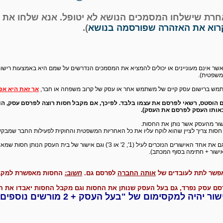
חרת שישלחו המסמכים הנושא לא יטופל. אנא שלחו את
רוא את האזהרה שפורסמה בנושא
).
ר אינם מעוניינים או יכולים להמציא את המסמכים הנדרשים על שמם היא באמצעות רישום 
משפטית).
תמש ברישום עסק קיים של משתמש אחר או עסק של קרוב משפחה או חבר,
אך זאת היא אפ
הוסטס, רשאי לפרסם את עצמו בלבד. לפיכך, אם מקבל חסות רוצה לפרסם עסק, הוא
אותו העסק לפרסם את העסק).
שור מהעסק אשר נותן את החסות.
חסות צריך לציין שהוא לוקח עליו את כל האחריות המשפטית והחוקית לפעילות החבר שמבק
גם את אחד האישורים הנזכרים לעיל (1', 2' או 3') וגם אישור של
ישור + חתימה בסוף המכתב).
פשר לתת לעובדים של
אותה החברה
לפרסם גם.
חשוב:
החסות מאפשרת למקבל
ם עסק נפרד, גם בעל העסק שנותן את החסות וגם מקבל החסות יאבדו את הז
 למקסימום של "בעל העסק + 2 מורשים נוספים" לכל היותר.