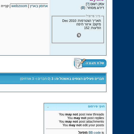
__________________
עסק רשום [
?
]
אחסון בארץ
|
webzoom
| קנייה 
דירוג מסחר: (
0
)
מיני פרופיל
תאריך הצטרפות: Dec 2010
מיקום: איזור חיפה
הודעות: 152
חברים פעילים הצופים באשכול זה: 3
(0 חברים ו- 3 אורחים)
חוקי פירסום
You
may not
post new threads
You
may not
post replies
You
may not
post attachments
You
may not
edit your posts
is
BB code
מופעל