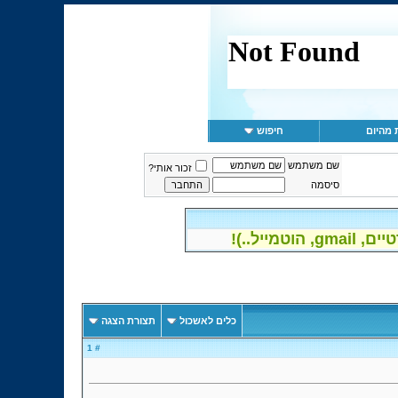
 מהיום
חיפוש
שם משתמש
זכור אותי?
סיסמה
יל..)!
כלים לאשכול
תצורת הצגה
# 1