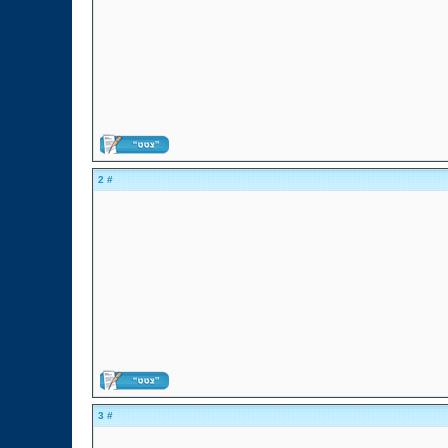
# 2
# 3