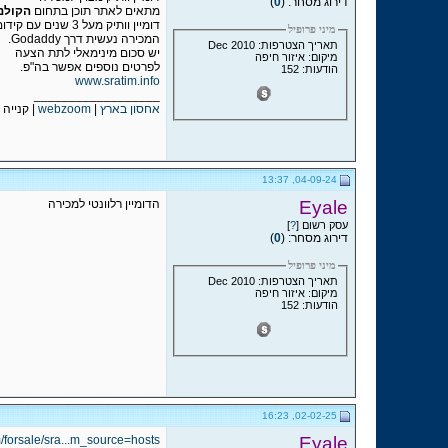
דירוג מסחר: (
0
)
מתאים לאתר תוכן בתחום
הקולנו
דומיין וותיק מעל 3 שנים עם קידום אורגני
מיני פרופיל
המכירה נעשית דרך Godaddy.
תאריך הצטרפות: Dec 2010
יש סכום מינימאלי לתת הצעה
מיקום: איזור חיפה
לפרטים נוספים אפשר בה"פ.
הודעות: 152
www.sratim.info
__________________
אחסון בארץ
|
webzoom
| קנייה 
04-09-24, 13:37
Eyale
הדומיין רלוונטי למכירה
עסק רשום [
?
]
דירוג מסחר: (
0
)
מיני פרופיל
תאריך הצטרפות: Dec 2010
מיקום: איזור חיפה
הודעות: 152
02-02-25, 16:23
m/forsale/sra...m_source=hosts
Eyale