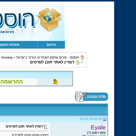
הרשם
שאלות ותשוב
הוסטס - פורום אחסון האתרים הגדול בישראל
>
Hosting ושירותים נלווים
דומיין לאתר תוכן לסרטים
ההרשמה לפור
25-03-24, 11:19
Eyale
דומיין לאתר תוכן לסרטים
עסק רשום [
?
]
דומיין וותיק מצוין למכירה