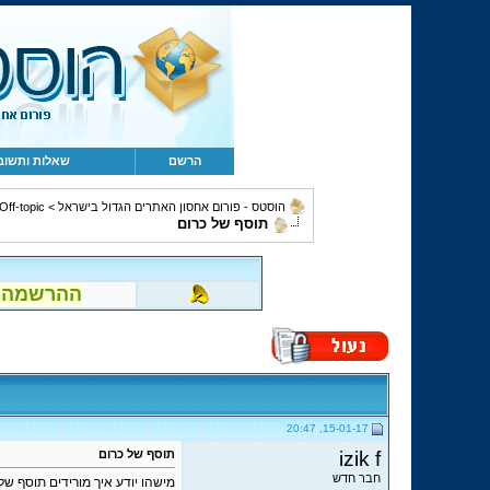
הרשם
שאלות ותשוב
הוסטס - פורום אחסון האתרים הגדול בישראל
>
Off-topic, מחשבים, קהילה ומשו
תוסף של כרום
ההרשמה לפור
15-01-17, 20:47
izik f
תוסף של כרום
חבר חדש
מישהו יודע איך מורידים תוסף של