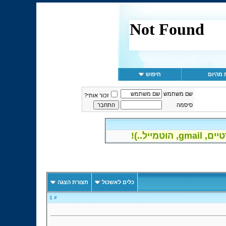
 מהיום
חיפוש
שם משתמש
זכור אותי?
סיסמה
יל..)!
כלים לאשכול
תצורת הצגה
# 1