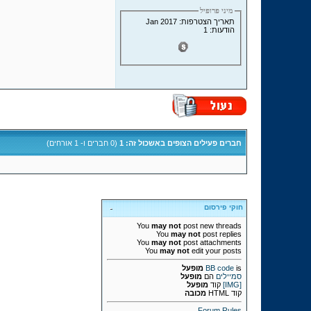
מיני פרופיל
תאריך הצטרפות: Jan 2017
הודעות: 1
חברים פעילים הצופים באשכול זה: 1
(0 חברים ו- 1 אורחים)
חוקי פירסום
You
may not
post new threads
You
may not
post replies
You
may not
post attachments
You
may not
edit your posts
is
BB code
מופעל
סמיילים
הם
מופעל
[IMG]
קוד
מופעל
קוד HTML
מכובה
Forum Rules