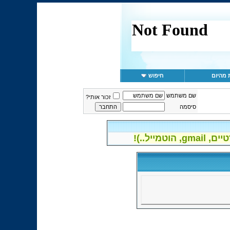
 מהיום
חיפוש
שם משתמש
זכור אותי?
סיסמה
יל..)!