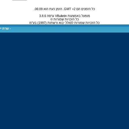
כל הזמנים הם GMT +2. הזמן כעת הוא
06:09
.
מופעל באמצעות VBulletin גרסה 3.8.6
כל הזכויות שמורות ©
כל הזכויות שמורות לסולל יבוא ורשתות (1997) בע"מ
-
שרת ייע