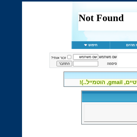
 מהיום
חיפוש
שם משתמש
זכור אותי?
סיסמה
יל..)!