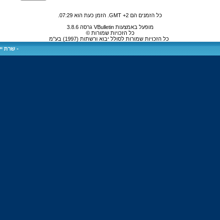
כל הזמנים הם GMT +2. הזמן כעת הוא
07:29
.
מופעל באמצעות VBulletin גרסה 3.8.6
כל הזכויות שמורות ©
כל הזכויות שמורות לסולל יבוא ורשתות (1997) בע"מ
-
שרת ייע