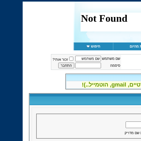
 מהיום
חיפוש
שם משתמש
זכור אותי?
סיסמה
יל..)!
 שם מדוייק