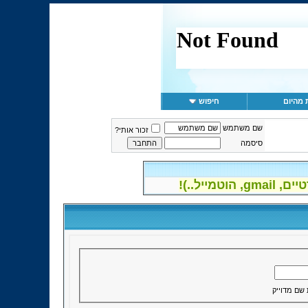
 מהיום
חיפוש
שם משתמש
זכור אותי?
סיסמה
יל..)!
 שם מדוייק