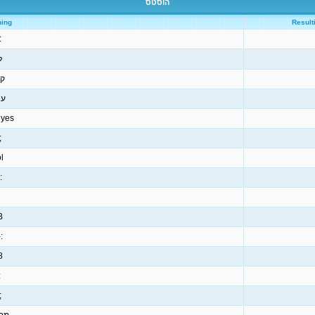
הוסטס
ing
Result
)
ל
קו
עצ
eyes
P
l
-0
-)
-D
-)
/
(