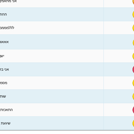
אני מתאמץ 
חחחח
לללממממ
אאאוו
ישן
אני בק
מסמי
שותק
התאכזתי 
שיגעת א