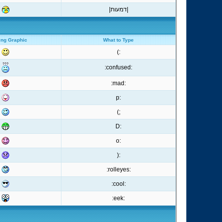
|דמעות|
ing Graphic
What to Type
:)
:confused:
:mad:
:p
;)
:D
:o
:(
:rolleyes:
:cool:
:eek: