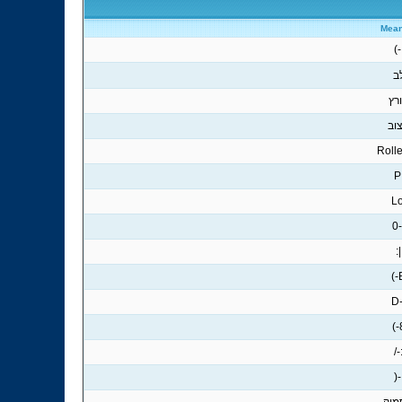
Mean
:-
ב
רץ
וב
Roll
;
Lo
:
|:
B
:
8
:-
;-