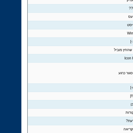
מיק
??
עס
יסט
Win
:-
שהחץ מוביל
Icon 
גור כרגע
}-
|!!
ן
עת?
קריאה