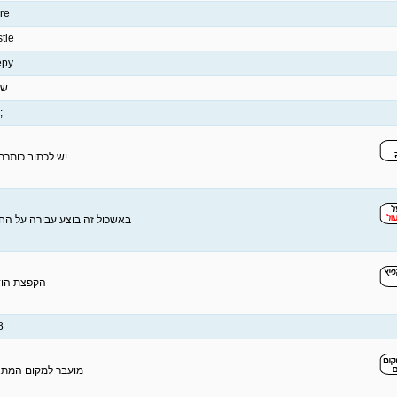
re
tle
epy
שר
-0
יש לכתוב כותרת 
באשכול זה בוצע עבירה על החו
הקפצת הוד
-*
מועבר למקום המתאי