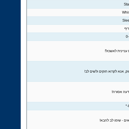
Sta
Whis
Sle
יף
;
עניינית לאשכול!
ק, אנא לקרוא חוקים ולשים לב!
עה אסורה!
8
ם - שימו לב להבא!