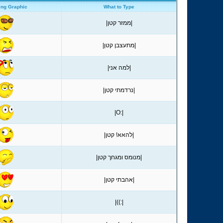
ing Graphic
What to Type
|ממזר קטן|
|מתעצבן קטן|
|למה אני|
|נרדמתי קטן|
|:O|
|להאא! קטן|
|מנומס ומגחך קטן|
|אהבתי קטן|
|:))|