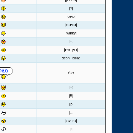
|מסמיק|
|?|
|כועס|
|טוויסט|
|winky|
:-]
|כאן..שם|
:icon_idea:
נא"נ
}-]
|!!|
|כן|
|...|
|הידעת|
|!|