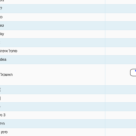
מס
?
כו
טוו
ky
]
סתכל איפה 
Idea
האשכול ס
]
|
כ
3 נקודות
היד
סימן 