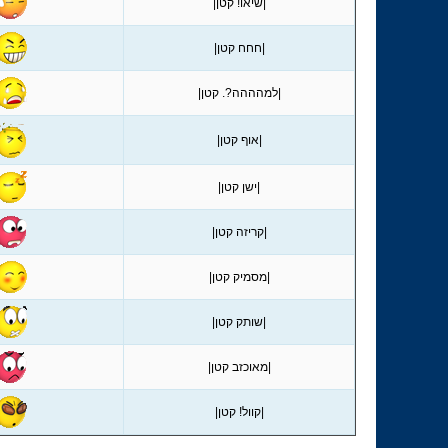
|שיאו! קטן|
|חחח קטן|
|למהההה?. קטן|
|אוף קטן|
|ישן קטן|
|קריזה קטן|
|מסמיק קטן|
|שותק קטן|
|מאוכזב קטן|
|קוול! קטן|