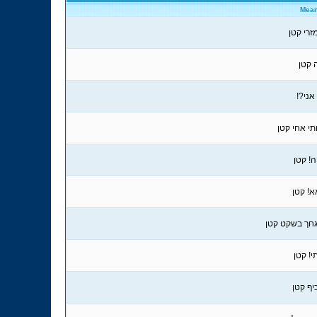
Mean
זרי קטן
 קטן
אני?!
י אחי קטן
ה! קטן
! קטן
גחך בשקט קטן
! קטן
יף קטן