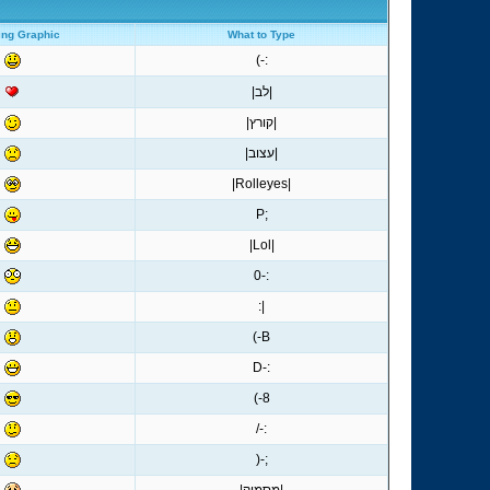
ing Graphic
What to Type
:-)
|לב|
|קורץ|
|עצוב|
|Rolleyes|
;P
|Lol|
:-0
|:
B-)
:-D
8-)
:-/
;-(