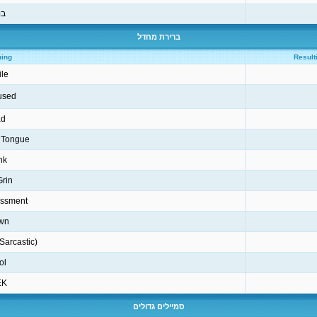
בו
ברירת מחדל
ing
Result
le
used
d
t Tongue
nk
Grin
ssment
wn
Sarcastic)
ol
K!
סמיילים גדולים