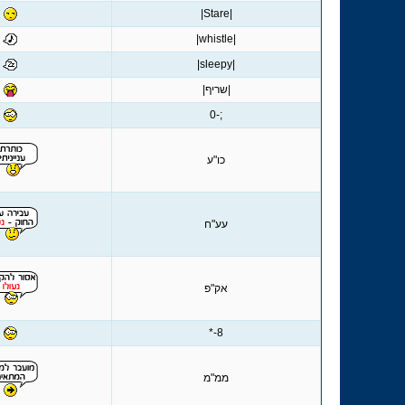
|Stare|
|whistle|
|sleepy|
|שריף|
;-0
כו"ע
עע"ח
אק"פ
8-*
ממ"מ