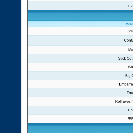
כה
Mean
Smi
Conf
Ma
Stick Ou
Wi
Big 
Embarra
Fro
Roll Eyes (
Co
EE