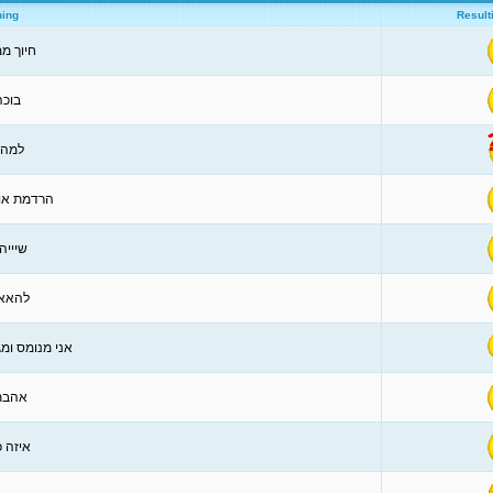
ing
Result
חיוך ממ
בוכה
למה 
הרדמת אות
שיייה
להאאא
אני מנומס ומ
אהבתי
איזה כ