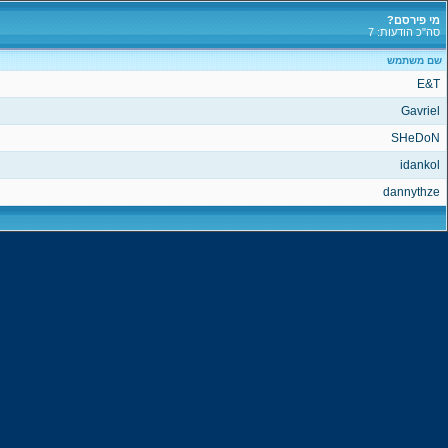
מי פירסם?
סה"כ הודעות: 7
שם משתמש
E&T
Gavriel
SHeDoN
idankol
dannythze