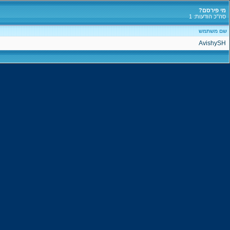
מי פירסם?
סה"כ הודעות: 1
שם משתמש
AvishySH