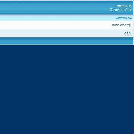
מי פירסם?
סה"כ הודעות: 3
שם משתמש
Alon Abergil
dabi