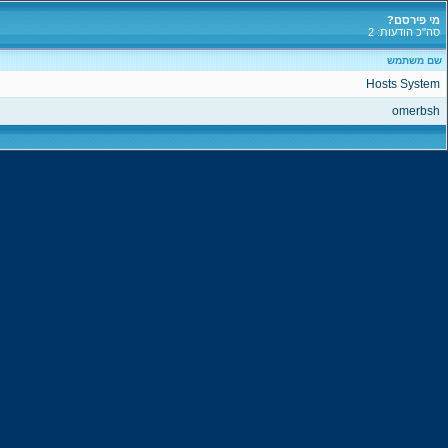
מי פירסם?
סה"כ הודעות: 2
שם משתמש
Hosts System
omerbsh