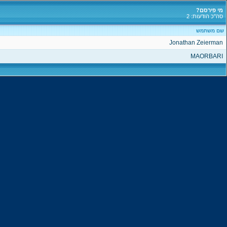
מי פירסם?
סה"כ הודעות: 2
שם משתמש
Jonathan Zeierman
MAORBARI