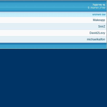
מי פירסם?
סה"כ הודעות: 5
שם משתמש
Makeapp
SnirZ
David2Levy
michaelkalfon