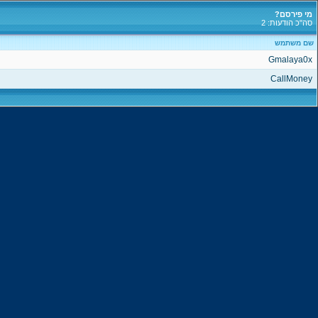
מי פירסם?
סה"כ הודעות: 2
שם משתמש
Gmalaya0x
CallMoney