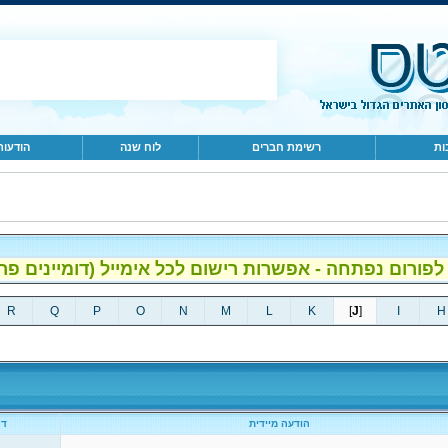
ות
רשימת חברים
לוח שנה
הודעות
ום נפתחה - אפשרות רישום לכל אימייל (דומיינים פרטיים, gmail, הוטמי
R
Q
P
O
N
M
L
K
]
J
[
I
H
הודעה מיידית
דף