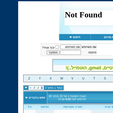
 מהיום
חיפוש
שם משתמש
זכור אותי?
סיסמה
יל..)!
Z
Y
X
W
V
U
T
S
עמוד 1 מתוך 3
1
2
3
>
הצגת תוצאות 1 של 30 מתוך 89
חפש בחברים
החיפוש לקח
0.02
שניות.
 הבית
תאריך הצטרפות
הודעות
גיל