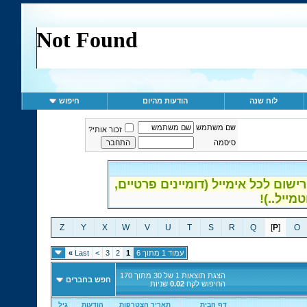
לוח שנה
הודעות מהיום
חיפוש
שם משתמש
זכור אותי?
סיסמה
ום לכל אימייל (דומיינים פרטיים,
Z
Y
X
W
V
U
T
S
R
Q
]
P
[
O
עמוד 1 מתוך 6
1
2
3
>
Last
»
הצגת תוצאות 1 של 30 מתוך 170
חפש בחברים
החיפוש לקח
0.02
שניות.
דף הבית
תאריך הצטרפות
הודעות
גיל