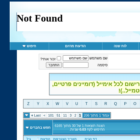
לוח שנה
הודעות מהיום
חיפוש
שם משתמש
זכור אותי?
סיסמה
ום לכל אימייל (דומיינים פרטיים,
Z
Y
X
W
V
U
T
S
R
Q
P
O
עמוד 1 מתוך 206
1
2
3
11
51
101
>
Last
»
הצגת תוצאות 1 של 30 מתוך 6165
חפש בחברים
החיפוש לקח
0.03
שניות.
דף הבית
תאריך הצטרפות
הודעות
גיל