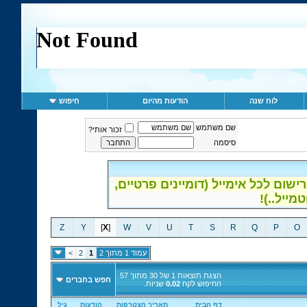
לוח שנה
הודעות מהיום
חיפוש
שם משתמש
זכור אותי?
סיסמה
ום לכל אימייל (דומיינים פרטיים,
Z
Y
]
X
[
W
V
U
T
S
R
Q
P
O
עמוד 1 מתוך 2
1
2
>
הצגת תוצאות 1 של 30 מתוך 57
חפש בחברים
החיפוש לקח
0.02
שניות.
דף הבית
תאריך הצטרפות
הודעות
גיל