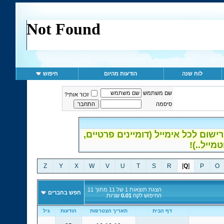
לוח שנה
הודעות מהיום
חיפוש
שם משתמש
זכור אותי?
סיסמה
ום לכל אימייל (דומיינים פרטיים,
Z
Y
X
W
V
U
T
S
R
]
Q
[
P
O
הצגת תוצאות 1 של 11 מתוך 11
חפש בחברים
החיפוש לקח
0.01
שניות.
דף הבית
תאריך הצטרפות
הודעות
גיל